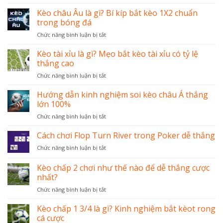
Kèo
xí
dẫn
đồng
ngầu
Kèo châu Âu là gì? Bí kíp bắt kèo 1X2 chuẩn
và
banh
cơ
trong bóng đá
cực
là
bản
chi
ở
Chức năng bình luận bị tắt
gì?
mà
tiết
Kèo
Bí
hiệu
châu
kíp
Kèo tài xỉu là gì? Mẹo bắt kèo tài xỉu có tỷ lệ
quả
Âu
chơi
thắng cao
là
cho
ở
Chức năng bình luận bị tắt
gì?
người
Kèo
Bí
mới
tài
Hướng dẫn kinh nghiệm soi kèo châu Á thắng
kíp
xỉu
bắt
lớn 100%
là
kèo
ở
Chức năng bình luận bị tắt
gì?
1X2
Hướng
Mẹo
chuẩn
dẫn
Cách chơi Flop Turn River trong Poker dễ thắng
bắt
trong
kinh
kèo
bóng
ở
Chức năng bình luận bị tắt
nghiệm
tài
đá
Cách
soi
xỉu
chơi
Kèo chấp 2 chơi như thế nào để dễ thắng cược
kèo
có
Flop
châu
nhất?
tỷ
Turn
Á
lệ
ở
Chức năng bình luận bị tắt
River
thắng
thắng
Kèo
trong
lớn
cao
chấp
Poker
Kèo chấp 1 3/4 là gì? Kinh nghiệm bắt kèot rong
100%
2
dễ
cá cược
chơi