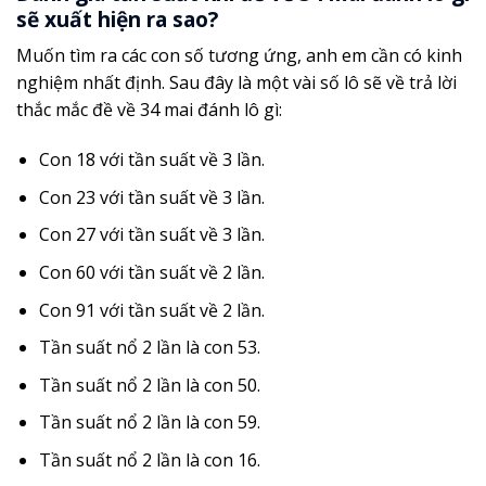
sẽ xuất hiện ra sao?
Muốn tìm ra các con số tương ứng, anh em cần có kinh
nghiệm nhất định. Sau đây là một vài số lô sẽ về trả lời
thắc mắc đề về 34 mai đánh lô gì:
Con 18 với tần suất về 3 lần.
Con 23 với tần suất về 3 lần.
Con 27 với tần suất về 3 lần.
Con 60 với tần suất về 2 lần.
Con 91 với tần suất về 2 lần.
Tần suất nổ 2 lần là con 53.
Tần suất nổ 2 lần là con 50.
Tần suất nổ 2 lần là con 59.
Tần suất nổ 2 lần là con 16.