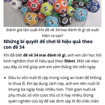
Đánh giá tần suất khi đề về 34 mai đánh lô gì sẽ xuất
hiện ra sao?
Những bí quyết để chơi lô hiệu quả theo
con đề 34
Khi đã biết
đề về 34 mai đánh lô gì
, anh em cần học hỏi
kinh nghiệm chơi lô hiệu quả theo
Shbet
. Một vài mẹo
sau đây có thể giúp anh em sớm thắng lớn mỗi ngày:
Đầu tư vốn nuôi lô cặp trong vùng an toàn để không
lo thua lỗ. Khi áp dụng cách này, anh em nên nuôi lô
khung ba ngày hoặc nhiều hơn. Thời gian nuôi sẽ
phụ thuộc số vốn cược thủ có ít hay nhiều. Đừng
quên nghiên cứu kỹ để xác định cặp lô đó chắc chắn