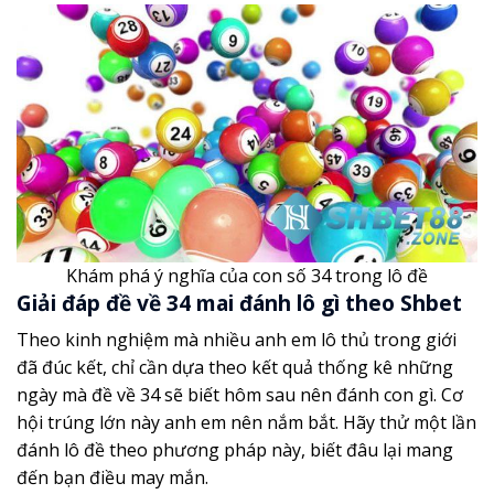
Khám phá ý nghĩa của con số 34 trong lô đề
Giải đáp đề về 34 mai đánh lô gì theo Shbet
Theo kinh nghiệm mà nhiều anh em lô thủ trong giới
đã đúc kết, chỉ cần dựa theo kết quả thống kê những
ngày mà đề về 34 sẽ biết hôm sau nên đánh con gì. Cơ
hội trúng lớn này anh em nên nắm bắt. Hãy thử một lần
đánh lô đề theo phương pháp này, biết đâu lại mang
đến bạn điều may mắn.