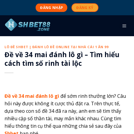
Skip
ĐĂNG NHẬP
ĐĂNG KÝ
to
content
LÔ ĐỀ SHBET | ĐÁNH LÔ ĐỀ ONLINE TẠI NHÀ CÁI 1 ĂN 99
Đề về 34 mai đánh lô gì – Tìm hiểu
cách tìm số rinh tài lộc
Đề về 34 mai đánh lô gì
để sớm rinh thưởng lớn? Câu
hỏi này được không ít cược thủ đặt ra. Trên thực tế,
dựa theo con số đề 34 đã ra này, anh em sẽ tìm thấy
nhiều cặp số thần tài, may mắn khác nhau. Cùng tìm
hiểu thông tin cụ thể qua những chia sẻ sau đây của
Shbet
bạn nhé.