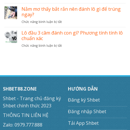
Nằm
sinh
lành
mơ
Nằm mơ thấy bắt rắn nên đánh lô gì để trúng
có
hay
thấy
điềm
ngay?
dữ?
đám
báo
ở
Chức năng bình luận bị tắt
ma
tốt
Nằm
nhà
hay
mơ
Lô đầu 3 câm đánh con gì? Phương tính tính lô
hàng
xấu?
thấy
xóm
chuẩn xác
bắt
đánh
ở
Chức năng bình luận bị tắt
rắn
số
Lô
nên
mấy
đầu
đánh
3
lô
câm
gì
đánh
để
con
trúng
gì?
ngay?
Phương
SHBET88.ZONE
HƯỚNG DẪN
tính
tính
Shbet - Trang chủ đăng ký
Đăng ký Shbet
lô
chuẩn
Shbet chính thức 2023
xác
Đăng nhập Shbet
THÔNG TIN LIÊN HỆ
Tải App Shbet
Zalo: 0979.777.888