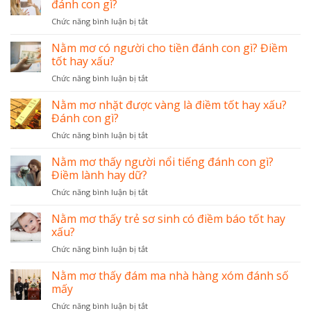
con
đánh con gì?
hay
mất
gì
xấu?
ở
Chức năng bình luận bị tắt
điện
phát
Nằm
thoại
tài?
mơ
Nằm mơ có người cho tiền đánh con gì? Điềm
là
thấy
điềm
tốt hay xấu?
cãi
báo
ở
Chức năng bình luận bị tắt
nhau
gì?
Nằm
với
Đánh
mơ
Nằm mơ nhặt được vàng là điềm tốt hay xấu?
người
con
có
cùng
Đánh con gì?
gì?
người
phái
ở
Chức năng bình luận bị tắt
cho
đánh
Nằm
tiền
con
mơ
Nằm mơ thấy người nổi tiếng đánh con gì?
đánh
gì?
nhặt
con
Điềm lành hay dữ?
được
gì?
ở
Chức năng bình luận bị tắt
vàng
Điềm
Nằm
là
tốt
mơ
Nằm mơ thấy trẻ sơ sinh có điềm báo tốt hay
điềm
hay
thấy
tốt
xấu?
xấu?
người
hay
ở
Chức năng bình luận bị tắt
nổi
xấu?
Nằm
tiếng
Đánh
mơ
Nằm mơ thấy đám ma nhà hàng xóm đánh số
đánh
con
thấy
con
mấy
gì?
trẻ
gì?
ở
Chức năng bình luận bị tắt
sơ
Điềm