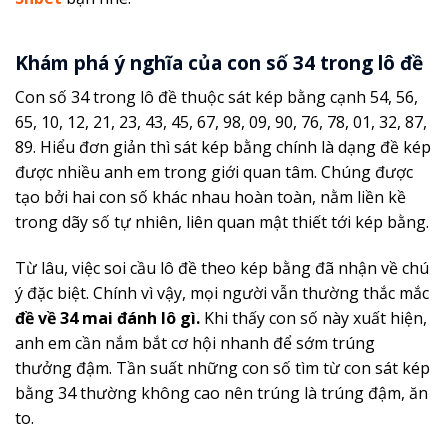
Khám phá ý nghĩa của con số 34 trong lô đề
Con số 34 trong lô đề thuộc sát kép bằng cạnh 54, 56,
65, 10, 12, 21, 23, 43, 45, 67, 98, 09, 90, 76, 78, 01, 32, 87,
89. Hiểu đơn giản thì sát kép bằng chính là dạng đề kép
được nhiều anh em trong giới quan tâm. Chúng được
tạo bởi hai con số khác nhau hoàn toàn, nằm liền kề
trong dãy số tự nhiên, liên quan mật thiết tới kép bằng.
Từ lâu, việc soi cầu lô đề theo kép bằng đã nhận về chú
ý đặc biệt. Chính vì vậy, mọi người vẫn thường thắc mắc
đề về 34 mai đánh lô gì.
Khi thấy con số này xuất hiện,
anh em cần nắm bắt cơ hội nhanh để sớm trúng
thưởng đậm. Tần suất những con số tìm từ con sát kép
bằng 34 thường không cao nên trúng là trúng đậm, ăn
to.