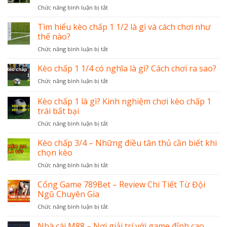
thắng
ở
Chức năng bình luận bị tắt
như
Kèo
thế
chấp
Tìm hiểu kèo chấp 1 1/2 là gì và cách chơi như
nào
1
để
thế nào?
3/4
dễ
ở
Chức năng bình luận bị tắt
là
thắng
Tìm
gì?
cược
hiểu
Kèo chấp 1 1/4 có nghĩa là gì? Cách chơi ra sao?
Kinh
nhất?
kèo
nghiệm
ở
Chức năng bình luận bị tắt
chấp
bắt
Kèo
1
kèot
chấp
Kèo chấp 1 là gì? Kinh nghiệm chơi kèo chấp 1
1/2
rong
1
là
trái bất bại
cá
1/4
gì
cược
ở
Chức năng bình luận bị tắt
có
và
Kèo
nghĩa
cách
chấp
là
Kèo chấp 3/4 – Những điều tân thủ cần biết khi
chơi
1
gì?
chọn kèo
như
là
Cách
thế
ở
Chức năng bình luận bị tắt
gì?
chơi
nào?
Kèo
Kinh
ra
chấp
Cổng Game 789Bet – Review Chi Tiết Từ Đội
nghiệm
sao?
3/4
chơi
Ngũ Chuyên Gia
–
kèo
ở
Chức năng bình luận bị tắt
Những
chấp
Cổng
điều
1
Game
Nhà cái M88 – Nơi giải trí với game đỉnh cao
tân
trái