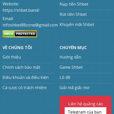
Website:
Nạp tiền Shbet
https://shbet.band/
Rút tiền Shbet
Email:
Khuyến mãi Shbet
infoshbet88zone@gmail.com
VỀ CHÚNG TÔI
CHUYÊN MỤC
Giới thiệu
Hướng dẫn
Chính sách bảo mật
Game Shbet
Điều khoản và điều kiện
Lô đề
Cá cược có trách nhiệm
Giải mã giấc mơ
Liên hệ quảng cáo