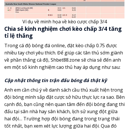
Ví dụ về minh họa về kèo cược chấp 3/4
Chia sẻ kinh nghiệm chơi kèo chấp 3/4 tăng
tỉ lệ thắng
Trong cá độ bóng đá online, đặt kèo chấp 0.75 được
nhiều tay chơi yêu thích. Để giúp các tân thủ sớm giành
về phần thắng cá độ, Shbet88.zone sẽ chia sẻ đến anh
em một số kinh nghiệm cao thủ hay áp dụng như sau:
Cập nhật thông tin trận đấu bóng đá thật kỹ
Anh em cần chú ý về danh sách cầu thủ xuất hiện trong
đội bóng mình sắp đặt cược sở hữu thực lực ra sao. Bên
cạnh đó, bạn cũng nên quan tâm đến đội bóng đang thi
đấu tại sân nhà hay sân khách, lịch sử xung đột giữa
hai đội… Trường hợp đội bóng đang trong trạng thái
tốt nhất, bạn xem xét lực lượng giữa hai đội. Qua đó