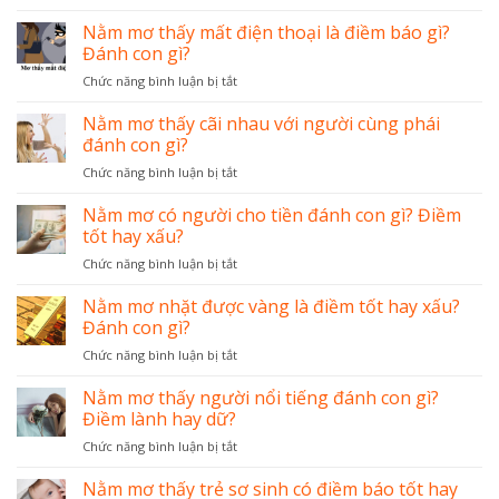
Nằm
chết
-
mơ
Nằm mơ thấy mất điện thoại là điềm báo gì?
đuối
Giải
thấy
đánh
Đánh con gì?
mã
hồn
số
giấc
ở
Chức năng bình luận bị tắt
người
gì?
mơ
Nằm
chết
Điềm
mơ
Nằm mơ thấy cãi nhau với người cùng phái
đánh
tốt
thấy
con
đánh con gì?
hay
mất
gì
xấu?
ở
Chức năng bình luận bị tắt
điện
phát
Nằm
thoại
tài?
mơ
Nằm mơ có người cho tiền đánh con gì? Điềm
là
thấy
điềm
tốt hay xấu?
cãi
báo
ở
Chức năng bình luận bị tắt
nhau
gì?
Nằm
với
Đánh
mơ
Nằm mơ nhặt được vàng là điềm tốt hay xấu?
người
con
có
cùng
Đánh con gì?
gì?
người
phái
ở
Chức năng bình luận bị tắt
cho
đánh
Nằm
tiền
con
mơ
Nằm mơ thấy người nổi tiếng đánh con gì?
đánh
gì?
nhặt
con
Điềm lành hay dữ?
được
gì?
ở
Chức năng bình luận bị tắt
vàng
Điềm
Nằm
là
tốt
mơ
Nằm mơ thấy trẻ sơ sinh có điềm báo tốt hay
điềm
hay