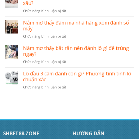
thấy
tốt
xấu?
xấu?
người
hay
ở
Chức năng bình luận bị tắt
nổi
xấu?
Nằm
tiếng
Đánh
mơ
Nằm mơ thấy đám ma nhà hàng xóm đánh số
đánh
con
thấy
con
mấy
gì?
trẻ
gì?
ở
Chức năng bình luận bị tắt
sơ
Điềm
Nằm
sinh
lành
mơ
Nằm mơ thấy bắt rắn nên đánh lô gì để trúng
có
hay
thấy
điềm
ngay?
dữ?
đám
báo
ở
Chức năng bình luận bị tắt
ma
tốt
Nằm
nhà
hay
mơ
Lô đầu 3 câm đánh con gì? Phương tính tính lô
hàng
xấu?
thấy
xóm
chuẩn xác
bắt
đánh
ở
Chức năng bình luận bị tắt
rắn
số
Lô
nên
mấy
đầu
đánh
3
lô
câm
gì
đánh
để
con
trúng
gì?
ngay?
Phương
SHBET88.ZONE
HƯỚNG DẪN
tính