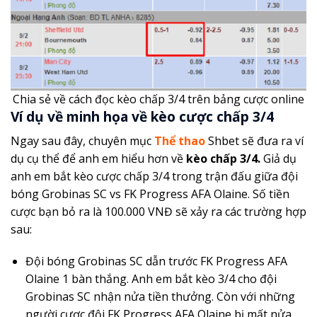
Chia sẻ về cách đọc kèo chấp 3/4 trên bảng cược online
Ví dụ về minh họa về kèo cược chấp 3/4
Ngay sau đây, chuyên mục
Thể thao
Shbet sẽ đưa ra ví
dụ cụ thể để anh em hiểu hơn về
kèo chấp 3/4.
Giả dụ
anh em bắt kèo cược chấp 3/4 trong trận đấu giữa đội
bóng Grobinas SC vs FK Progress AFA Olaine. Số tiền
cược bạn bỏ ra là 100.000 VNĐ sẽ xảy ra các trường hợp
sau:
Đội bóng Grobinas SC dẫn trước FK Progress AFA
Olaine 1 bàn thắng. Anh em bắt kèo 3/4 cho đội
Grobinas SC nhận nửa tiền thưởng. Còn với những
người cược đội FK Progress AFA Olaine bị mất nửa