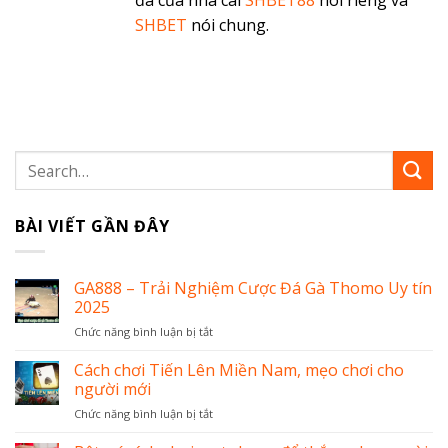
đá của nhà cái
SHBET88
nói riêng và
SHBET
nói chung.
BÀI VIẾT GẦN ĐÂY
GA888 – Trải Nghiệm Cược Đá Gà Thomo Uy tín
2025
ở
Chức năng bình luận bị tắt
GA888
–
Cách chơi Tiến Lên Miền Nam, mẹo chơi cho
Trải
người mới
Nghiệm
ở
Chức năng bình luận bị tắt
Cược
Cách
Đá
chơi