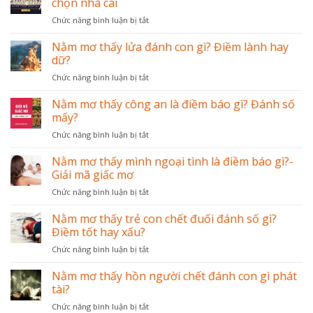
chọn nhà cái
kèo
Sự
chấp
1/2
ở
Chức năng bình luận bị tắt
kết
1/4
MCW
hợp
chuẩn
Việt
Nằm mơ thấy lửa đánh con gì? Điềm lành hay
hoàn
chỉnh
Nam
hảo
dữ?
–
giữa
ở
Chức năng bình luận bị tắt
10
vận
Nằm
lý
may
mơ
Nằm mơ thấy công an là điềm báo gì? Đánh số
do
và
thấy
người
mấy?
chiến
lửa
chơi
lược
ở
Chức năng bình luận bị tắt
đánh
nên
Nằm
con
lựa
mơ
Nằm mơ thấy mình ngoại tình là điềm báo gì?-
gì?
chọn
thấy
Điềm
Giải mã giấc mơ
nhà
công
lành
cái
ở
Chức năng bình luận bị tắt
an
hay
Nằm
là
dữ?
mơ
Nằm mơ thấy trẻ con chết đuối đánh số gì?
điềm
thấy
báo
Điềm tốt hay xấu?
mình
gì?
ở
Chức năng bình luận bị tắt
ngoại
Đánh
Nằm
tình
số
mơ
Nằm mơ thấy hồn người chết đánh con gì phát
là
mấy?
thấy
điềm
tài?
trẻ
báo
ở
Chức năng bình luận bị tắt
con
gì?