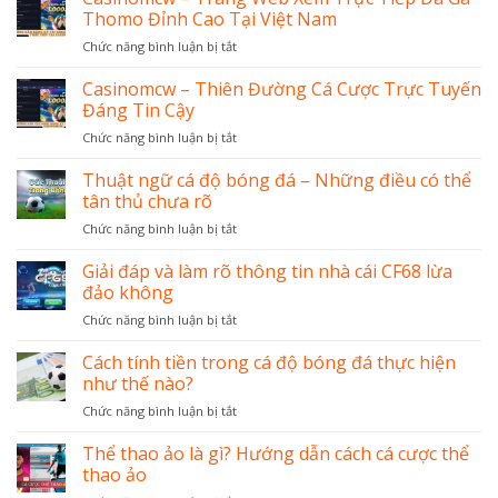
cách
chi
Thomo Đỉnh Cao Tại Việt Nam
nốt
tính
tiết
nhạc
ở
Chức năng bình luận bị tắt
cược
từ
Casinomcw
xiên
A
–
Casinomcw – Thiên Đường Cá Cược Trực Tuyến
bóng
–
Trang
đá
Đáng Tin Cậy
Z
Web
từ
ở
Chức năng bình luận bị tắt
Xem
A
Casinomcw
Trực
–
–
Thuật ngữ cá độ bóng đá – Những điều có thể
Tiếp
Z
Thiên
Đá
tân thủ chưa rõ
hiệu
Đường
Gà
quả
ở
Chức năng bình luận bị tắt
Cá
Thomo
Thuật
Cược
Đỉnh
ngữ
Giải đáp và làm rõ thông tin nhà cái CF68 lừa
Trực
Cao
cá
Tuyến
đảo không
Tại
độ
Đáng
Việt
ở
Chức năng bình luận bị tắt
bóng
Tin
Nam
Giải
đá
Cậy
đáp
Cách tính tiền trong cá độ bóng đá thực hiện
–
và
Những
như thế nào?
làm
điều
ở
Chức năng bình luận bị tắt
rõ
có
Cách
thông
thể
tính
Thể thao ảo là gì? Hướng dẫn cách cá cược thể
tin
tân
tiền
nhà
thao ảo
thủ
trong
cái
chưa