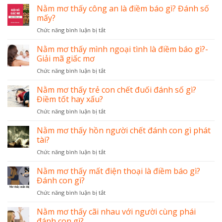
may
mơ
Nằm mơ thấy công an là điềm báo gì? Đánh số
do
và
thấy
người
mấy?
chiến
lửa
chơi
lược
ở
Chức năng bình luận bị tắt
đánh
nên
Nằm
con
lựa
mơ
Nằm mơ thấy mình ngoại tình là điềm báo gì?-
gì?
chọn
thấy
Điềm
Giải mã giấc mơ
nhà
công
lành
cái
ở
Chức năng bình luận bị tắt
an
hay
Nằm
là
dữ?
mơ
Nằm mơ thấy trẻ con chết đuối đánh số gì?
điềm
thấy
báo
Điềm tốt hay xấu?
mình
gì?
ở
Chức năng bình luận bị tắt
ngoại
Đánh
Nằm
tình
số
mơ
Nằm mơ thấy hồn người chết đánh con gì phát
là
mấy?
thấy
điềm
tài?
trẻ
báo
ở
Chức năng bình luận bị tắt
con
gì?
Nằm
chết
-
mơ
Nằm mơ thấy mất điện thoại là điềm báo gì?
đuối
Giải
thấy
đánh
Đánh con gì?
mã
hồn
số
giấc
ở
Chức năng bình luận bị tắt
người
gì?
mơ
Nằm
chết
Điềm
mơ
Nằm mơ thấy cãi nhau với người cùng phái
đánh
tốt
thấy
con
đánh con gì?
hay