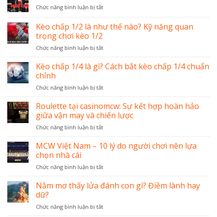
789Bet
thủ
bất
ở
Chức năng bình luận bị tắt
–
cần
bại
Nhà
Review
biết
cái
Kèo chấp 1/2 là như thế nào? Kỹ năng quan
Chi
khi
M88
Tiết
trọng chơi kèo 1/2
chọn
–
Từ
kèo
ở
Chức năng bình luận bị tắt
Nơi
Đội
Kèo
giải
Ngũ
chấp
trí
Kèo chấp 1/4 là gì? Cách bắt kèo chấp 1/4 chuẩn
Chuyên
1/2
với
chỉnh
Gia
là
game
ở
Chức năng bình luận bị tắt
như
đỉnh
Kèo
thế
cao
chấp
Roulette tại casinomcw: Sự kết hợp hoàn hảo
nào?
1/4
Kỹ
giữa vận may và chiến lược
là
năng
ở
Chức năng bình luận bị tắt
gì?
quan
Roulette
Cách
trọng
tại
MCW Việt Nam – 10 lý do người chơi nên lựa
bắt
chơi
casinomcw:
kèo
chọn nhà cái
kèo
Sự
chấp
1/2
ở
Chức năng bình luận bị tắt
kết
1/4
MCW
hợp
chuẩn
Việt
Nằm mơ thấy lửa đánh con gì? Điềm lành hay
hoàn
chỉnh
Nam
hảo
dữ?
–
giữa
ở
Chức năng bình luận bị tắt
10
vận
Nằm
lý