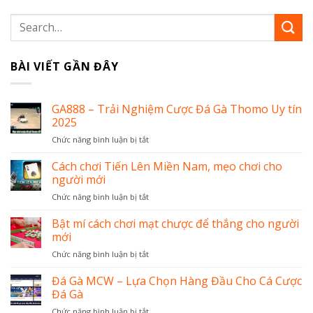
BÀI VIẾT GẦN ĐÂY
GA888 – Trải Nghiệm Cược Đá Gà Thomo Uy tín
2025
ở
Chức năng bình luận bị tắt
GA888
–
Cách chơi Tiến Lên Miền Nam, mẹo chơi cho
Trải
người mới
Nghiệm
ở
Chức năng bình luận bị tắt
Cược
Cách
Đá
chơi
Bật mí cách chơi mạt chược để thắng cho người
Gà
Tiến
Thomo
mới
Lên
Uy
ở
Chức năng bình luận bị tắt
Miền
tín
Bật
Nam,
2025
mí
Đá Gà MCW – Lựa Chọn Hàng Đầu Cho Cá Cược
mẹo
cách
chơi
Đá Gà
chơi
cho
ở
Chức năng bình luận bị tắt
mạt