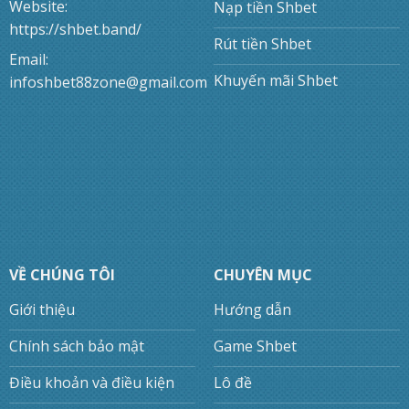
Website:
Nạp tiền Shbet
https://shbet.band/
Rút tiền Shbet
Email:
Khuyến mãi Shbet
infoshbet88zone@gmail.com
VỀ CHÚNG TÔI
CHUYÊN MỤC
Giới thiệu
Hướng dẫn
Chính sách bảo mật
Game Shbet
Điều khoản và điều kiện
Lô đề
Cá cược có trách nhiệm
Giải mã giấc mơ
Liên hệ quảng cáo