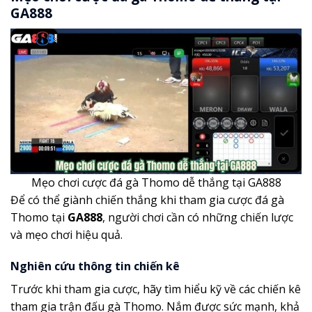
GA888
Mẹo chơi cược đá gà Thomo dễ thắng tại GA888
Để có thể giành chiến thắng khi tham gia cược đá gà
Thomo tại
GA888
, người chơi cần có những chiến lược
và mẹo chơi hiệu quả.
Nghiên cứu thông tin chiến kê
Trước khi tham gia cược, hãy tìm hiểu kỹ về các chiến kê
tham gia trận đấu gà Thomo. Nắm được sức mạnh, khả