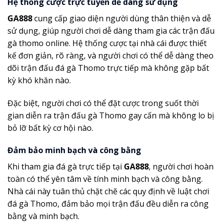
Hệ thống cược trực tuyến dễ dàng sử dụng
GA888
cung cấp giao diện người dùng thân thiện và dễ
sử dụng, giúp người chơi dễ dàng tham gia các trận đấu
gà thomo online. Hệ thống cược tại nhà cái được thiết
kế đơn giản, rõ ràng, và người chơi có thể dễ dàng theo
dõi trận đấu đá gà Thomo trực tiếp mà không gặp bất
kỳ khó khăn nào.
Đặc biệt, người chơi có thể đặt cược trong suốt thời
gian diễn ra trận đấu gà Thomo gay cấn mà không lo bị
bỏ lỡ bất kỳ cơ hội nào.
Đảm bảo minh bạch và công bằng
Khi tham gia đá gà trực tiếp tại
GA888
, người chơi hoàn
toàn có thể yên tâm về tính minh bạch và công bằng.
Nhà cái này tuân thủ chặt chẽ các quy định về luật chơi
đá gà Thomo, đảm bảo mọi trận đấu đều diễn ra công
bằng và minh bạch.