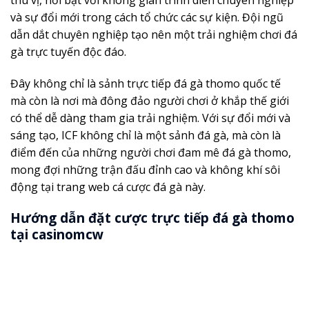
và sự đổi mới trong cách tổ chức các sự kiện. Đội ngũ
dẫn dắt chuyên nghiệp tạo nên một trải nghiệm chơi đá
gà trực tuyến độc đáo.
Đây không chỉ là sảnh trực tiếp đá gà thomo quốc tế
mà còn là nơi mà đông đảo người chơi ở khắp thế giới
có thể dễ dàng tham gia trải nghiệm. Với sự đổi mới và
sáng tạo, ICF không chỉ là một sảnh đá gà, mà còn là
điểm đến của những người chơi đam mê đá gà thomo,
mong đợi những trận đấu đỉnh cao và không khí sôi
động tại trang web cá cược đá gà này.
Hướng dẫn đặt cược trực tiếp đá gà thomo
tại casinomcw