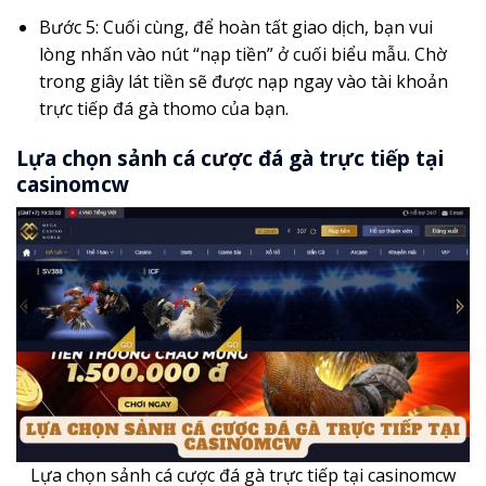
Bước 5: Cuối cùng, để hoàn tất giao dịch, bạn vui
lòng nhấn vào nút “nạp tiền” ở cuối biểu mẫu. Chờ
trong giây lát tiền sẽ được nạp ngay vào tài khoản
trực tiếp đá gà thomo của bạn.
Lựa chọn sảnh cá cược đá gà trực tiếp tại
casinomcw
Lựa chọn sảnh cá cược đá gà trực tiếp tại casinomcw