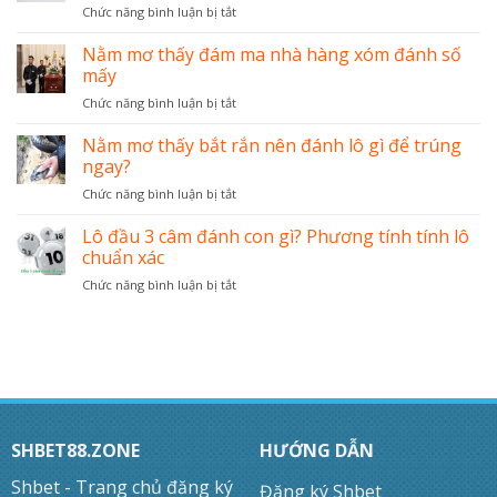
ở
Chức năng bình luận bị tắt
nổi
xấu?
Nằm
tiếng
Đánh
mơ
Nằm mơ thấy đám ma nhà hàng xóm đánh số
đánh
con
thấy
con
mấy
gì?
trẻ
gì?
ở
Chức năng bình luận bị tắt
sơ
Điềm
Nằm
sinh
lành
mơ
Nằm mơ thấy bắt rắn nên đánh lô gì để trúng
có
hay
thấy
điềm
ngay?
dữ?
đám
báo
ở
Chức năng bình luận bị tắt
ma
tốt
Nằm
nhà
hay
mơ
Lô đầu 3 câm đánh con gì? Phương tính tính lô
hàng
xấu?
thấy
xóm
chuẩn xác
bắt
đánh
ở
Chức năng bình luận bị tắt
rắn
số
Lô
nên
mấy
đầu
đánh
3
lô
câm
gì
đánh
để
con
trúng
gì?
ngay?
Phương
SHBET88.ZONE
HƯỚNG DẪN
tính
tính
Shbet - Trang chủ đăng ký
Đăng ký Shbet
lô