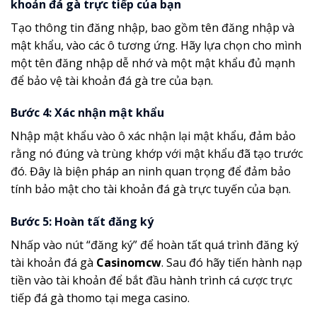
khoản đá gà trực tiếp của bạn
Tạo thông tin đăng nhập, bao gồm tên đăng nhập và
mật khẩu, vào các ô tương ứng. Hãy lựa chọn cho mình
một tên đăng nhập dễ nhớ và một mật khẩu đủ mạnh
để bảo vệ tài khoản đá gà tre của bạn.
Bước 4: Xác nhận mật khẩu
Nhập mật khẩu vào ô xác nhận lại mật khẩu, đảm bảo
rằng nó đúng và trùng khớp với mật khẩu đã tạo trước
đó. Đây là biện pháp an ninh quan trọng để đảm bảo
tính bảo mật cho tài khoản đá gà trực tuyến của bạn.
Bước 5: Hoàn tất đăng ký
Nhấp vào nút “đăng ký” để hoàn tất quá trình đăng ký
tài khoản đá gà
Casinomcw
. Sau đó hãy tiến hành nạp
tiền vào tài khoản để bắt đầu hành trình cá cược trực
tiếp đá gà thomo tại mega casino.