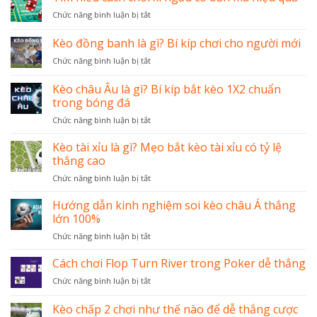
mạt
từ
ở
Chức năng bình luận bị tắt
chược
A-
Tìm
tại
Z
hiểu
Kèo đồng banh là gì? Bí kíp chơi cho người mới
Shbet
cho
cách
siêu
người
ở
Chức năng bình luận bị tắt
chơi
hấp
mới
Kèo
xí
dẫn
đồng
ngầu
Kèo châu Âu là gì? Bí kíp bắt kèo 1X2 chuẩn
và
banh
cơ
trong bóng đá
cực
là
bản
chi
ở
Chức năng bình luận bị tắt
gì?
mà
tiết
Kèo
Bí
hiệu
châu
kíp
Kèo tài xỉu là gì? Mẹo bắt kèo tài xỉu có tỷ lệ
quả
Âu
chơi
thắng cao
là
cho
ở
Chức năng bình luận bị tắt
gì?
người
Kèo
Bí
mới
tài
Hướng dẫn kinh nghiệm soi kèo châu Á thắng
kíp
xỉu
bắt
lớn 100%
là
kèo
ở
Chức năng bình luận bị tắt
gì?
1X2
Hướng
Mẹo
chuẩn
dẫn
Cách chơi Flop Turn River trong Poker dễ thắng
bắt
trong
kinh
kèo
bóng
ở
Chức năng bình luận bị tắt
nghiệm
tài
đá
Cách
soi
xỉu
chơi
Kèo chấp 2 chơi như thế nào để dễ thắng cược
kèo
có
Flop