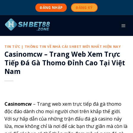
Skip
ĐĂNG NHẬP
ĐĂNG KÝ
to
content
TIN TỨC | THÔNG TIN VỀ NHÀ CÁI SHBET MỚI NHẤT HIỆN NAY
Casinomcw – Trang Web Xem Trực
Tiếp Đá Gà Thomo Đỉnh Cao Tại Việt
Nam
Casinomcw
– Trang web xem trực tiếp đá gà thomo
độc đáo dành cho mọi người chơi trên khắp thế giới.
Với sự hấp dẫn của những trận đấu đá gà casino nảy
lửa, mcw không chỉ là nơi để các bạn thư giãn mà còn là