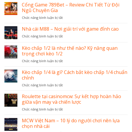
chấp
Cổng Game 789Bet – Review Chi Tiết Từ Đội
nghiệm
sao?
3/4
chơi
Ngũ Chuyên Gia
–
kèo
ở
Chức năng bình luận bị tắt
Những
chấp
Cổng
điều
1
Game
Nhà cái M88 – Nơi giải trí với game đỉnh cao
tân
trái
789Bet
thủ
bất
ở
Chức năng bình luận bị tắt
–
cần
bại
Nhà
Review
biết
cái
Kèo chấp 1/2 là như thế nào? Kỹ năng quan
Chi
khi
M88
Tiết
trọng chơi kèo 1/2
chọn
–
Từ
kèo
ở
Chức năng bình luận bị tắt
Nơi
Đội
Kèo
giải
Ngũ
chấp
trí
Kèo chấp 1/4 là gì? Cách bắt kèo chấp 1/4 chuẩn
Chuyên
1/2
với
chỉnh
Gia
là
game
ở
Chức năng bình luận bị tắt
như
đỉnh
Kèo
thế
cao
chấp
Roulette tại casinomcw: Sự kết hợp hoàn hảo
nào?
1/4
Kỹ
giữa vận may và chiến lược
là
năng
ở
Chức năng bình luận bị tắt
gì?
quan
Roulette
Cách
trọng
tại
MCW Việt Nam – 10 lý do người chơi nên lựa
bắt
chơi
casinomcw:
kèo
chọn nhà cái
kèo
Sự
chấp
1/2