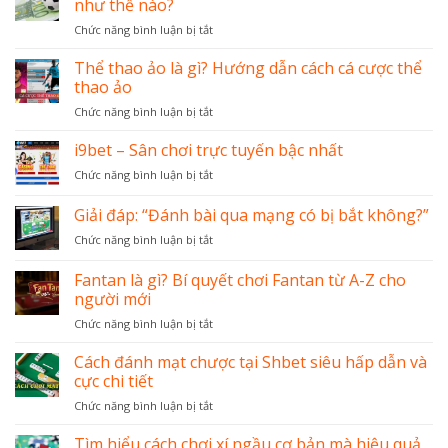
Những
như thế nào?
làm
điều
ở
Chức năng bình luận bị tắt
rõ
có
Cách
thông
thể
tính
Thể thao ảo là gì? Hướng dẫn cách cá cược thể
tin
tân
tiền
nhà
thao ảo
thủ
trong
cái
chưa
ở
Chức năng bình luận bị tắt
cá
CF68
rõ
Thể
độ
lừa
thao
i9bet – Sân chơi trực tuyến bậc nhất
bóng
đảo
ảo
đá
không
ở
Chức năng bình luận bị tắt
là
thực
i9bet
gì?
hiện
–
Giải đáp: “Đánh bài qua mạng có bị bắt không?”
Hướng
như
Sân
dẫn
thế
ở
Chức năng bình luận bị tắt
chơi
cách
nào?
Giải
trực
cá
đáp:
tuyến
Fantan là gì? Bí quyết chơi Fantan từ A-Z cho
cược
“Đánh
bậc
người mới
thể
bài
nhất
thao
ở
Chức năng bình luận bị tắt
qua
ảo
Fantan
mạng
là
có
Cách đánh mạt chược tại Shbet siêu hấp dẫn và
gì?
bị
cực chi tiết
Bí
bắt
ở
Chức năng bình luận bị tắt
quyết
không?”
Cách
chơi
đánh
Tìm hiểu cách chơi xí ngầu cơ bản mà hiệu quả
Fantan