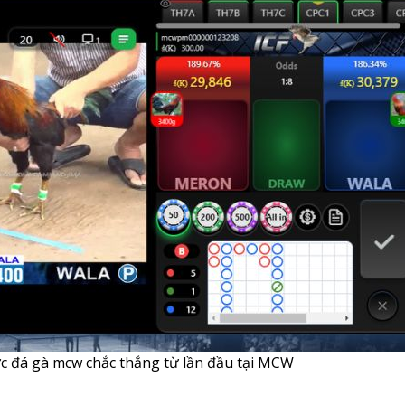
ược đá gà mcw chắc thắng từ lần đầu tại MCW