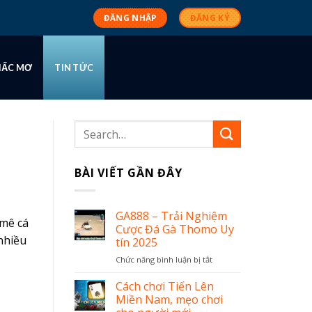
ĐĂNG NHẬP
ĐĂNG KÝ
GIẤC MƠ
TIN TỨC
BÀI VIẾT GẦN ĐÂY
GA888 – Trải Nghiệm
 mê cá
Cược Đá Gà Thomo Uy
nhiều
tín 2025
ở
Chức năng bình luận bị tắt
GA888
–
Cách chơi Tiến Lên
Trải
Miền Nam, mẹo chơi
Nghiệm