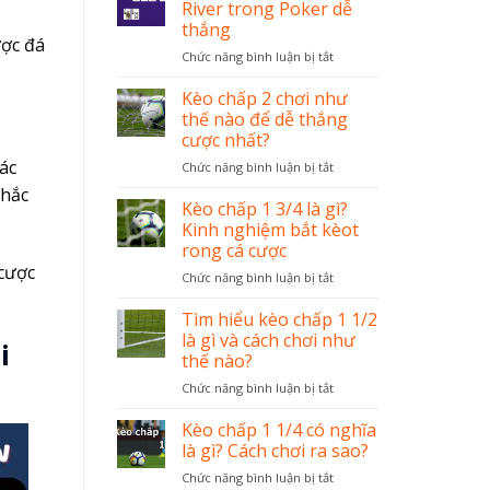
kinh
tài
River trong Poker dễ
nghiệm
xỉu
thắng
soi
có
ược đá
ở
Chức năng bình luận bị tắt
kèo
tỷ
Cách
châu
lệ
chơi
Á
Kèo chấp 2 chơi như
thắng
Flop
thắng
cao
thế nào để dễ thắng
Turn
lớn
cược nhất?
River
100%
Các
ở
Chức năng bình luận bị tắt
trong
Kèo
Poker
khắc
chấp
dễ
Kèo chấp 1 3/4 là gì?
2
thắng
Kinh nghiệm bắt kèot
chơi
rong cá cược
như
 cược
ở
Chức năng bình luận bị tắt
thế
Kèo
nào
chấp
để
Tìm hiểu kèo chấp 1 1/2
1
dễ
là gì và cách chơi như
i
3/4
thắng
thế nào?
là
cược
ở
Chức năng bình luận bị tắt
gì?
nhất?
Tìm
Kinh
hiểu
nghiệm
Kèo chấp 1 1/4 có nghĩa
kèo
bắt
là gì? Cách chơi ra sao?
chấp
kèot
ở
Chức năng bình luận bị tắt
1
rong