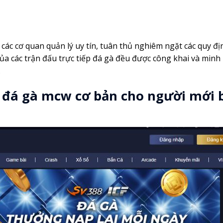
các cơ quan quản lý uy tín, tuân thủ nghiêm ngặt các quy đị
của các trận đấu trực tiếp đá gà đều được công khai và minh
.
 đá gà mcw cơ bản cho người mới 