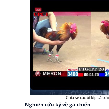
Chia sẻ các bí kíp cá c
Nghiên cứu kỹ về gà chiến