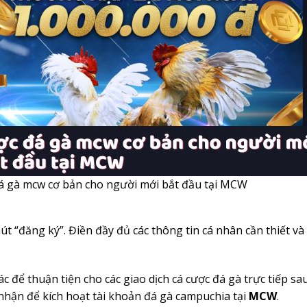
đá gà mcw cơ bản cho người mới bắt đầu tại MCW
t “đăng ký”. Điền đầy đủ các thông tin cá nhân cần thiết và
 để thuận tiện cho các giao dịch cá cược đá gà trực tiếp sau
 nhận để kích hoạt tài khoản đá gà campuchia tại
MCW
.