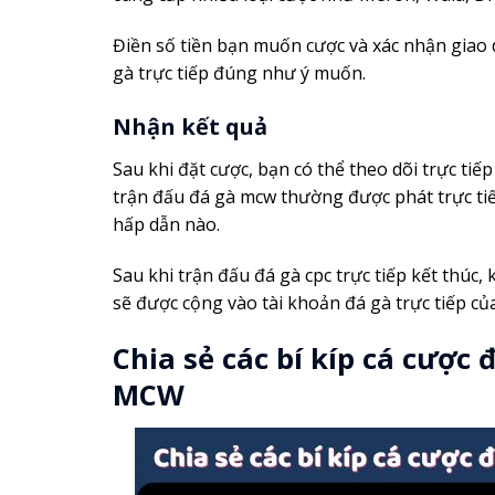
Điền số tiền bạn muốn cược và xác nhận giao d
gà trực tiếp đúng như ý muốn.
Nhận kết quả
Sau khi đặt cược, bạn có thể theo dõi trực ti
trận đấu đá gà mcw thường được phát trực tiế
hấp dẫn nào.
Sau khi trận đấu đá gà cpc trực tiếp kết thúc,
sẽ được cộng vào tài khoản đá gà trực tiếp củ
Chia sẻ các bí kíp cá cược
MCW