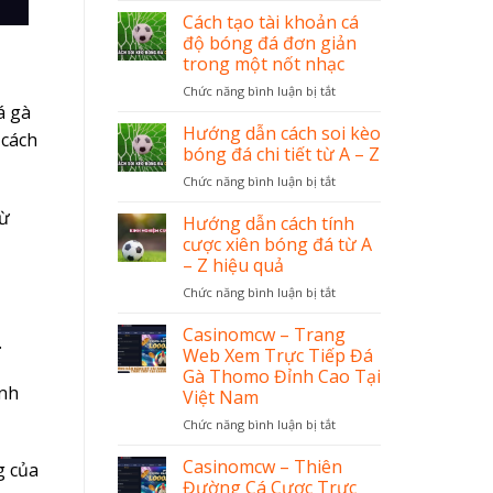
Gà
thẻ
Cách tạo tài khoản cá
Trực
cào
độ bóng đá đơn giản
Tiếp
điện
trong một nốt nhạc
Tại
thoại
ở
Chức năng bình luận bị tắt
Mcw
Cách
á gà
–
tạo
Trải
Hướng dẫn cách soi kèo
 cách
tài
Nghiệm
bóng đá chi tiết từ A – Z
khoản
Cá
ở
Chức năng bình luận bị tắt
cá
Cược
Hướng
độ
Độc
từ
dẫn
Hướng dẫn cách tính
bóng
Đáo
cách
đá
cược xiên bóng đá từ A
soi
đơn
– Z hiệu quả
kèo
giản
ở
Chức năng bình luận bị tắt
bóng
trong
Hướng
đá
một
dẫn
chi
Casinomcw – Trang
nốt
.
cách
tiết
Web Xem Trực Tiếp Đá
nhạc
tính
từ
Gà Thomo Đỉnh Cao Tại
cược
A
ính
Việt Nam
xiên
–
bóng
Z
ở
Chức năng bình luận bị tắt
đá
Casinomcw
từ
–
Casinomcw – Thiên
g của
A
Trang
Đường Cá Cược Trực