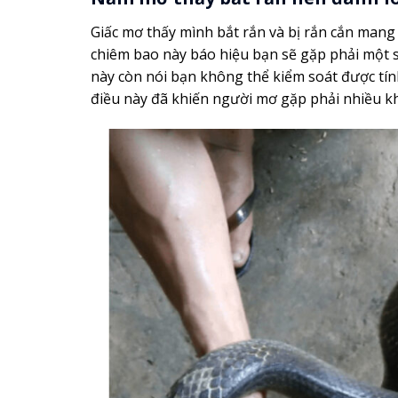
Giấc mơ thấy mình bắt rắn và bị rắn cắn mang
chiêm bao này báo hiệu bạn sẽ gặp phải một s
này còn nói bạn không thể kiểm soát được tín
điều này đã khiến người mơ gặp phải nhiều kh