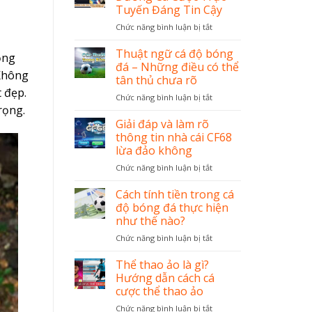
–
Web
Tuyến Đáng Tin Cậy
Z
Xem
hiệu
ở
Chức năng bình luận bị tắt
Trực
quả
Casinomcw
Tiếp
–
Đá
Thuật ngữ cá độ bóng
ộng
Thiên
Gà
đá – Những điều có thể
 Không
Đường
Thomo
tân thủ chưa rõ
Cá
Đỉnh
 đẹp.
ở
Chức năng bình luận bị tắt
Cược
Cao
trọng.
Thuật
Trực
Tại
ngữ
Tuyến
Giải đáp và làm rõ
Việt
cá
Đáng
Nam
thông tin nhà cái CF68
độ
Tin
lừa đảo không
bóng
Cậy
ở
Chức năng bình luận bị tắt
đá
Giải
–
đáp
Những
Cách tính tiền trong cá
và
điều
độ bóng đá thực hiện
làm
có
như thế nào?
rõ
thể
ở
Chức năng bình luận bị tắt
thông
tân
Cách
tin
thủ
tính
nhà
Thể thao ảo là gì?
chưa
tiền
cái
rõ
Hướng dẫn cách cá
trong
CF68
cược thể thao ảo
cá
lừa
ở
Chức năng bình luận bị tắt
độ
đảo