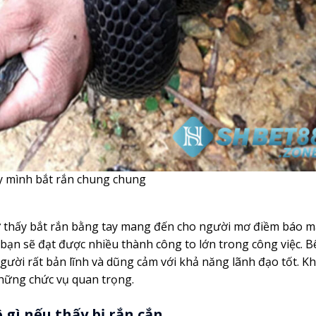
 mình bắt rắn chung chung
 thấy bắt rắn bằng tay mang đến cho người mơ điềm báo m
 bạn sẽ đạt được nhiều thành công to lớn trong công việc. B
người rất bản lĩnh và dũng cảm với khả năng lãnh đạo tốt. K
những chức vụ quan trọng.
gì nếu thấy bị rắn cắn