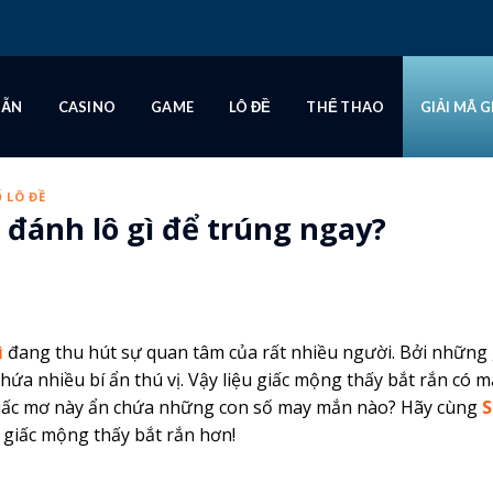
DẪN
CASINO
GAME
LÔ ĐỀ
THỂ THAO
GIẢI MÃ 
 LÔ ĐỀ
đánh lô gì để trúng ngay?
ì
đang thu hút sự quan tâm của rất nhiều người. Bởi những 
ứa nhiều bí ẩn thú vị. Vậy liệu giấc mộng thấy bắt rắn có 
Giấc mơ này ẩn chứa những con số may mắn nào? Hãy cùng
S
 giấc mộng thấy bắt rắn hơn!