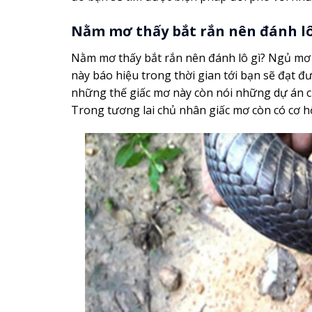
Nằm mơ thấy bắt rắn nên đánh lô
Nằm mơ thấy bắt rắn nên đánh lô gì? Ngủ mơ t
này báo hiệu trong thời gian tới bạn sẽ đạt 
những thế giấc mơ này còn nói những dự án củ
Trong tương lai chủ nhân giấc mơ còn có cơ 