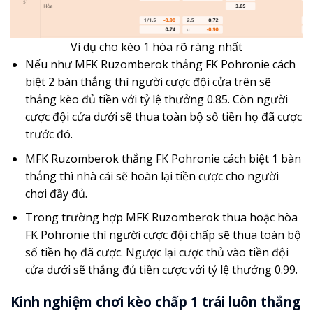
Ví dụ cho kèo 1 hòa rõ ràng nhất
Nếu như MFK Ruzomberok thắng FK Pohronie cách
biệt 2 bàn thắng thì người cược đội cửa trên sẽ
thắng kèo đủ tiền với tỷ lệ thưởng 0.85. Còn người
cược đội cửa dưới sẽ thua toàn bộ số tiền họ đã cược
trước đó.
MFK Ruzomberok thắng FK Pohronie cách biệt 1 bàn
thắng thì nhà cái sẽ hoàn lại tiền cược cho người
chơi đầy đủ.
Trong trường hợp MFK Ruzomberok thua hoặc hòa
FK Pohronie thì người cược đội chấp sẽ thua toàn bộ
số tiền họ đã cược. Ngược lại cược thủ vào tiền đội
cửa dưới sẽ thắng đủ tiền cược với tỷ lệ thưởng 0.99.
Kinh nghiệm chơi kèo chấp 1 trái luôn thắng