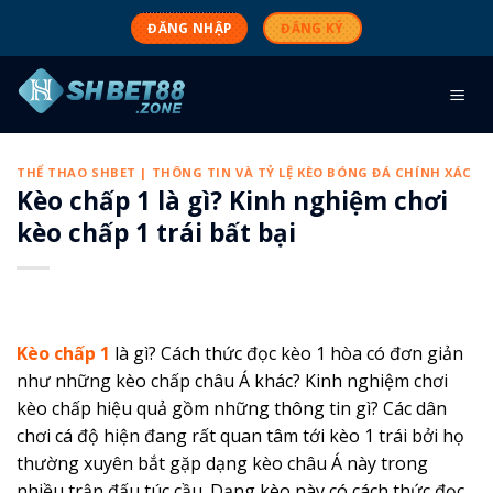
Skip
ĐĂNG NHẬP
ĐĂNG KÝ
to
content
THỂ THAO SHBET | THÔNG TIN VÀ TỶ LỆ KÈO BÓNG ĐÁ CHÍNH XÁC
Kèo chấp 1 là gì? Kinh nghiệm chơi
kèo chấp 1 trái bất bại
Kèo chấp 1
là gì? Cách thức đọc kèo 1 hòa có đơn giản
như những kèo chấp châu Á khác? Kinh nghiệm chơi
kèo chấp hiệu quả gồm những thông tin gì? Các dân
chơi cá độ hiện đang rất quan tâm tới kèo 1 trái bởi họ
thường xuyên bắt gặp dạng kèo châu Á này trong
nhiều trận đấu túc cầu. Dạng kèo này có cách thức đọc