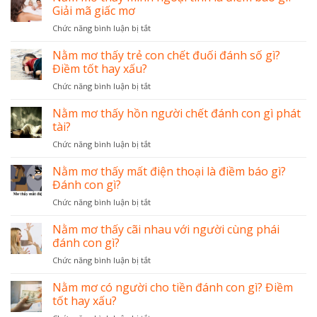
thấy
Điềm
Giải mã giấc mơ
nhà
công
lành
cái
ở
Chức năng bình luận bị tắt
an
hay
Nằm
là
dữ?
mơ
Nằm mơ thấy trẻ con chết đuối đánh số gì?
điềm
thấy
báo
Điềm tốt hay xấu?
mình
gì?
ở
Chức năng bình luận bị tắt
ngoại
Đánh
Nằm
tình
số
mơ
Nằm mơ thấy hồn người chết đánh con gì phát
là
mấy?
thấy
điềm
tài?
trẻ
báo
ở
Chức năng bình luận bị tắt
con
gì?
Nằm
chết
-
mơ
Nằm mơ thấy mất điện thoại là điềm báo gì?
đuối
Giải
thấy
đánh
Đánh con gì?
mã
hồn
số
giấc
ở
Chức năng bình luận bị tắt
người
gì?
mơ
Nằm
chết
Điềm
mơ
Nằm mơ thấy cãi nhau với người cùng phái
đánh
tốt
thấy
con
đánh con gì?
hay
mất
gì
xấu?
ở
Chức năng bình luận bị tắt
điện
phát
Nằm
thoại
tài?
mơ
Nằm mơ có người cho tiền đánh con gì? Điềm
là
thấy
điềm
tốt hay xấu?
cãi
báo