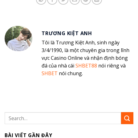
TRƯƠNG KIỆT ANH
Tôi là Trương Kiệt Anh, sinh ngày
3/4/1990, là một chuyên gia trong lĩnh
vực Casino Online và nhận định bóng
đá của nhà cái
SHBET88
nói riêng và
SHBET
nói chung.
BÀI VIẾT GẦN ĐÂY