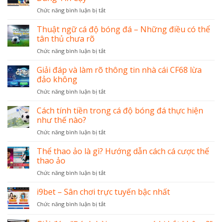
Web
từ
ở
Chức năng bình luận bị tắt
Xem
A
Casinomcw
Trực
–
–
Thuật ngữ cá độ bóng đá – Những điều có thể
Tiếp
Z
Thiên
Đá
tân thủ chưa rõ
hiệu
Đường
Gà
quả
ở
Chức năng bình luận bị tắt
Cá
Thomo
Thuật
Cược
Đỉnh
ngữ
Giải đáp và làm rõ thông tin nhà cái CF68 lừa
Trực
Cao
cá
Tuyến
đảo không
Tại
độ
Đáng
Việt
ở
Chức năng bình luận bị tắt
bóng
Tin
Nam
Giải
đá
Cậy
đáp
Cách tính tiền trong cá độ bóng đá thực hiện
–
và
Những
như thế nào?
làm
điều
ở
Chức năng bình luận bị tắt
rõ
có
Cách
thông
thể
tính
Thể thao ảo là gì? Hướng dẫn cách cá cược thể
tin
tân
tiền
nhà
thao ảo
thủ
trong
cái
chưa
ở
Chức năng bình luận bị tắt
cá
CF68
rõ
Thể
độ
lừa
thao
i9bet – Sân chơi trực tuyến bậc nhất
bóng
đảo
ảo
đá
không
ở
Chức năng bình luận bị tắt
là
thực
i9bet
gì?
hiện
–