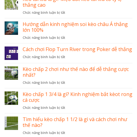
Âu
chơi
thắng cao
là
cho
ở
Chức năng bình luận bị tắt
gì?
người
Kèo
Bí
mới
tài
Hướng dẫn kinh nghiệm soi kèo châu Á thắng
kíp
xỉu
bắt
lớn 100%
là
kèo
ở
Chức năng bình luận bị tắt
gì?
1X2
Hướng
Mẹo
chuẩn
dẫn
Cách chơi Flop Turn River trong Poker dễ thắng
bắt
trong
kinh
kèo
bóng
ở
Chức năng bình luận bị tắt
nghiệm
tài
đá
Cách
soi
xỉu
chơi
Kèo chấp 2 chơi như thế nào để dễ thắng cược
kèo
có
Flop
châu
nhất?
tỷ
Turn
Á
lệ
ở
Chức năng bình luận bị tắt
River
thắng
thắng
Kèo
trong
lớn
cao
chấp
Poker
Kèo chấp 1 3/4 là gì? Kinh nghiệm bắt kèot rong
100%
2
dễ
cá cược
chơi
thắng
ở
Chức năng bình luận bị tắt
như
Kèo
thế
chấp
Tìm hiểu kèo chấp 1 1/2 là gì và cách chơi như
nào
1
để
thế nào?
3/4
dễ
ở
Chức năng bình luận bị tắt
là
thắng