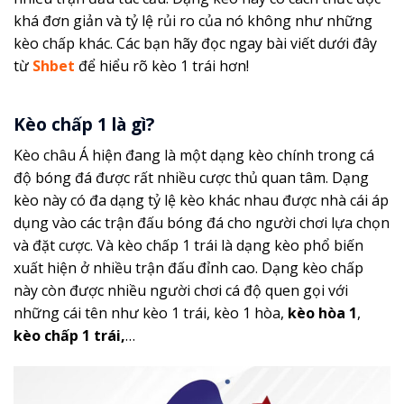
khá đơn giản và tỷ lệ rủi ro của nó không như những
kèo chấp khác. Các bạn hãy đọc ngay bài viết dưới đây
từ
Shbet
để hiểu rõ kèo 1 trái hơn!
Kèo chấp 1 là gì?
Kèo châu Á hiện đang là một dạng kèo chính trong cá
độ bóng đá được rất nhiều cược thủ quan tâm. Dạng
kèo này có đa dạng tỷ lệ kèo khác nhau được nhà cái áp
dụng vào các trận đấu bóng đá cho người chơi lựa chọn
và đặt cược. Và kèo chấp 1 trái là dạng kèo phổ biến
xuất hiện ở nhiều trận đấu đỉnh cao. Dạng kèo chấp
này còn được nhiều người chơi cá độ quen gọi với
những cái tên như kèo 1 trái, kèo 1 hòa,
kèo hòa 1
,
kèo chấp 1 trái,
…