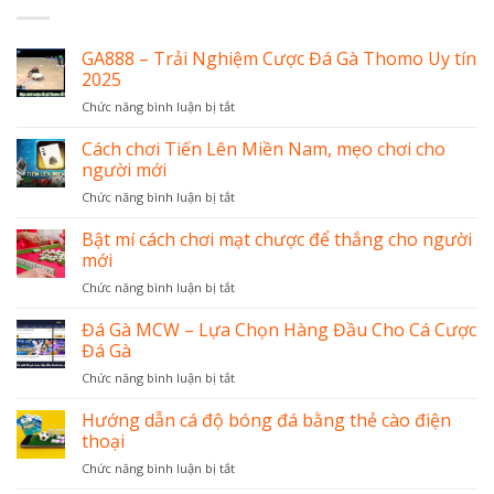
GA888 – Trải Nghiệm Cược Đá Gà Thomo Uy tín
2025
ở
Chức năng bình luận bị tắt
GA888
–
Cách chơi Tiến Lên Miền Nam, mẹo chơi cho
Trải
người mới
Nghiệm
ở
Chức năng bình luận bị tắt
Cược
Cách
Đá
chơi
Bật mí cách chơi mạt chược để thắng cho người
Gà
Tiến
Thomo
mới
Lên
Uy
ở
Chức năng bình luận bị tắt
Miền
tín
Bật
Nam,
2025
mí
Đá Gà MCW – Lựa Chọn Hàng Đầu Cho Cá Cược
mẹo
cách
chơi
Đá Gà
chơi
cho
ở
Chức năng bình luận bị tắt
mạt
người
Đá
chược
mới
Gà
Hướng dẫn cá độ bóng đá bằng thẻ cào điện
để
MCW
thắng
thoại
–
cho
ở
Chức năng bình luận bị tắt
Lựa
người
Hướng
Chọn
mới