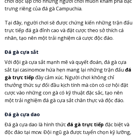
chơi độc lập cho những người chơi muốn khám phá đặc
trưng riêng của đá gà Campuchia.
Tại đây, người chơi sẽ được chứng kiến những trận đấu
trực tiếp đá gà đỉnh cao và đặt cược theo sở thích cá
nhân, tạo nên một trải nghiệm cá cược độc đáo.
Đá gà cựa sắt
Với đội gà cựa sắt mạnh mẽ và quyết đoán, đá gà cựa
sắt tại casinomcw hứa hẹn mang lại những trận đấu
đá
gà trực tiếp
đầy cảm xúc. Người chơi không chỉ
thưởng thức sự đối đầu kịch tính mà còn có cơ hội đặt
cược vào những con gà có kỹ thuật đặc sắc, tạo nên
một trải nghiệm đá gà cựa sắt chân thực và độc đáo.
Đá gà cựa dao
Đá gà cựa dao là hình thức
đá gà trực tiếp
đặc biệt và
độc đáo tại mcw. Đội ngũ gà được tuyển chọn kỹ lưỡng,