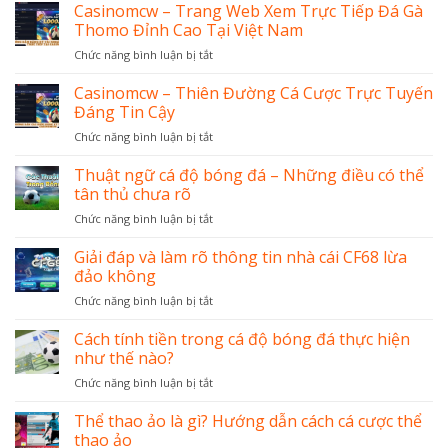
dẫn
Casinomcw – Trang Web Xem Trực Tiếp Đá Gà
đá
một
cách
chi
Thomo Đỉnh Cao Tại Việt Nam
nốt
tính
tiết
nhạc
ở
Chức năng bình luận bị tắt
cược
từ
Casinomcw
xiên
A
–
Casinomcw – Thiên Đường Cá Cược Trực Tuyến
bóng
–
Trang
đá
Đáng Tin Cậy
Z
Web
từ
ở
Chức năng bình luận bị tắt
Xem
A
Casinomcw
Trực
–
–
Thuật ngữ cá độ bóng đá – Những điều có thể
Tiếp
Z
Thiên
Đá
tân thủ chưa rõ
hiệu
Đường
Gà
quả
ở
Chức năng bình luận bị tắt
Cá
Thomo
Thuật
Cược
Đỉnh
ngữ
Giải đáp và làm rõ thông tin nhà cái CF68 lừa
Trực
Cao
cá
Tuyến
đảo không
Tại
độ
Đáng
Việt
ở
Chức năng bình luận bị tắt
bóng
Tin
Nam
Giải
đá
Cậy
đáp
Cách tính tiền trong cá độ bóng đá thực hiện
–
và
Những
như thế nào?
làm
điều
ở
Chức năng bình luận bị tắt
rõ
có
Cách
thông
thể
tính
Thể thao ảo là gì? Hướng dẫn cách cá cược thể
tin
tân
tiền
nhà
thao ảo
thủ