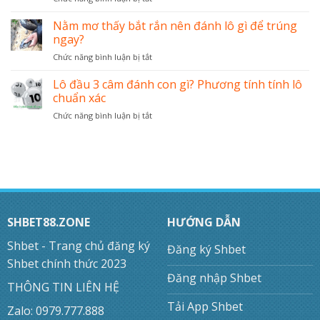
Điềm
Nằm
sinh
lành
mơ
Nằm mơ thấy bắt rắn nên đánh lô gì để trúng
có
hay
thấy
điềm
ngay?
dữ?
đám
báo
ở
Chức năng bình luận bị tắt
ma
tốt
Nằm
nhà
hay
mơ
Lô đầu 3 câm đánh con gì? Phương tính tính lô
hàng
xấu?
thấy
xóm
chuẩn xác
bắt
đánh
ở
Chức năng bình luận bị tắt
rắn
số
Lô
nên
mấy
đầu
đánh
3
lô
câm
gì
đánh
để
con
trúng
gì?
ngay?
Phương
SHBET88.ZONE
HƯỚNG DẪN
tính
tính
Shbet - Trang chủ đăng ký
Đăng ký Shbet
lô
chuẩn
Shbet chính thức 2023
xác
Đăng nhập Shbet
THÔNG TIN LIÊN HỆ
Tải App Shbet
Zalo: 0979.777.888