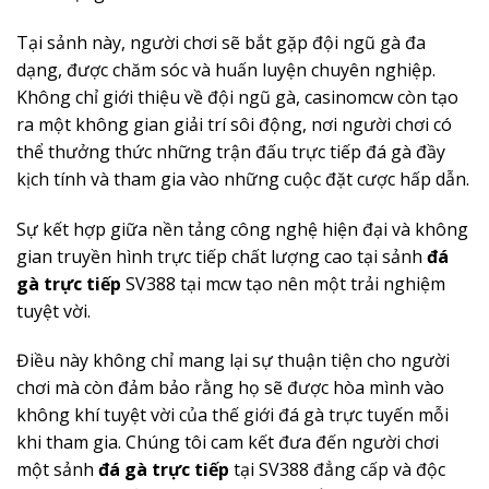
Tại sảnh này, người chơi sẽ bắt gặp đội ngũ gà đa
dạng, được chăm sóc và huấn luyện chuyên nghiệp.
Không chỉ giới thiệu về đội ngũ gà, casinomcw còn tạo
ra một không gian giải trí sôi động, nơi người chơi có
thể thưởng thức những trận đấu trực tiếp đá gà đầy
kịch tính và tham gia vào những cuộc đặt cược hấp dẫn.
Sự kết hợp giữa nền tảng công nghệ hiện đại và không
gian truyền hình trực tiếp chất lượng cao tại sảnh
đá
gà trực tiếp
SV388 tại mcw tạo nên một trải nghiệm
tuyệt vời.
Điều này không chỉ mang lại sự thuận tiện cho người
chơi mà còn đảm bảo rằng họ sẽ được hòa mình vào
không khí tuyệt vời của thế giới đá gà trực tuyến mỗi
khi tham gia. Chúng tôi cam kết đưa đến người chơi
một sảnh
đá gà trực tiếp
tại SV388 đẳng cấp và độc