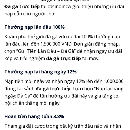
Đá gà trực tiếp
tại casinomcw giới thiệu những ưu đãi
hấp dẫn cho người chơi:
Thưởng nạp lần đầu 100%
Khám phá thế giới đá gà với ưu đãi 100% thưởng nạp
lần đầu, lên đến 1.500.000 VND. Đơn giản đăng nhập,
chọn “Gửi Tiền Lần Đầu – Đá Gà” để nhận ngay ưu đãi
kép và trải nghiệm
đá gà trực tiếp
tại mcw.
Thưởng nạp lại hàng ngày 12%
Nạp tiền mỗi ngày và nhận ngay 12% lên đến 1.000.000
đồng tại sảnh
đá gà trực tiếp
. Lựa chọn “Nạp lại hàng
ngày: Đá Gà” để tận hưởng ưu đãi này và gia tăng cơ
hội chiến thắng mỗi ngày.
Hoàn tiền hàng tuần 3.8%
Tham gia đặt cược trong bất kỳ trận đấu nào và nhận