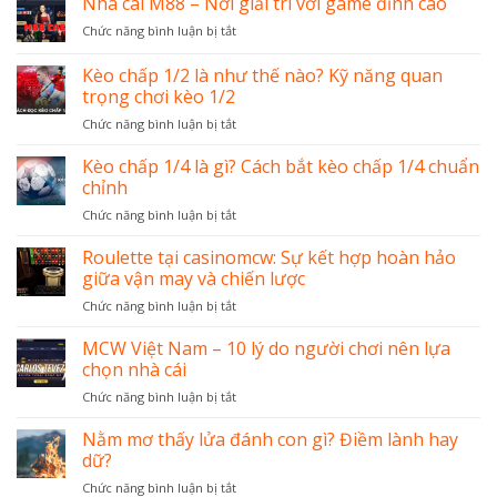
Nhà cái M88 – Nơi giải trí với game đỉnh cao
tân
trái
789Bet
thủ
bất
ở
Chức năng bình luận bị tắt
–
cần
bại
Nhà
Review
biết
cái
Kèo chấp 1/2 là như thế nào? Kỹ năng quan
Chi
khi
M88
Tiết
trọng chơi kèo 1/2
chọn
–
Từ
kèo
ở
Chức năng bình luận bị tắt
Nơi
Đội
Kèo
giải
Ngũ
chấp
trí
Kèo chấp 1/4 là gì? Cách bắt kèo chấp 1/4 chuẩn
Chuyên
1/2
với
chỉnh
Gia
là
game
ở
Chức năng bình luận bị tắt
như
đỉnh
Kèo
thế
cao
chấp
Roulette tại casinomcw: Sự kết hợp hoàn hảo
nào?
1/4
Kỹ
giữa vận may và chiến lược
là
năng
ở
Chức năng bình luận bị tắt
gì?
quan
Roulette
Cách
trọng
tại
MCW Việt Nam – 10 lý do người chơi nên lựa
bắt
chơi
casinomcw:
kèo
chọn nhà cái
kèo
Sự
chấp
1/2
ở
Chức năng bình luận bị tắt
kết
1/4
MCW
hợp
chuẩn
Việt
Nằm mơ thấy lửa đánh con gì? Điềm lành hay
hoàn
chỉnh
Nam
hảo
dữ?
–
giữa
ở
Chức năng bình luận bị tắt
10
vận