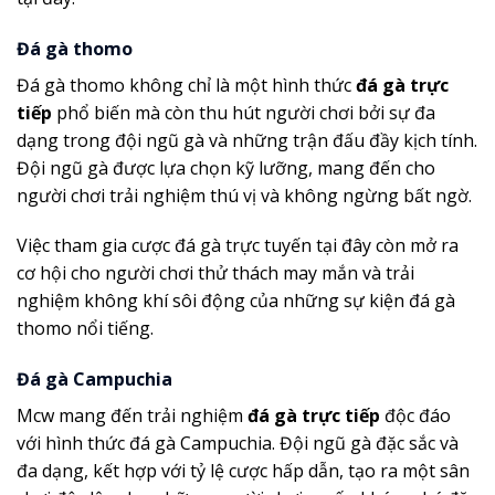
Đá gà thomo
Đá gà thomo không chỉ là một hình thức
đá gà trực
tiếp
phổ biến mà còn thu hút người chơi bởi sự đa
dạng trong đội ngũ gà và những trận đấu đầy kịch tính.
Đội ngũ gà được lựa chọn kỹ lưỡng, mang đến cho
người chơi trải nghiệm thú vị và không ngừng bất ngờ.
Việc tham gia cược đá gà trực tuyến tại đây còn mở ra
cơ hội cho người chơi thử thách may mắn và trải
nghiệm không khí sôi động của những sự kiện đá gà
thomo nổi tiếng.
Đá gà Campuchia
Mcw mang đến trải nghiệm
đá gà trực tiếp
độc đáo
với hình thức đá gà Campuchia. Đội ngũ gà đặc sắc và
đa dạng, kết hợp với tỷ lệ cược hấp dẫn, tạo ra một sân