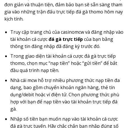
đơn giản và thuận tiện, đảm bảo bạn sẽ sẵn sàng tham
gia vào những trận đấu trực tiếp đá gà thomo hôm nay
kịch tính.
Truy cập trang chủ của casinomcw và đăng nhập vào
tài khoản cá cược
đá gà trực tiếp
của bạn bằng
thông tin đăng nhập đã đăng ký trước đó.
Trong giao diện tài khoản cá cược đá gà trực tiếp
thomo, chọn mục “nạp tiền” hoặc “gửi tiền” để bắt
đầu quá trình nạp tiền.
Nhà cái mcw hỗ trợ nhiều phương thức nạp tiền đa
dạng, bao gồm chuyển khoản ngân hàng, thẻ tín
dụng/debit hoặc ví điện tử. Chọn phương thức phù
hợp với bạn để nạp tiền vào tài khoản trực tiếp đá
gà.
Nhập số tiền bạn muốn nạp vào tài khoản cá cược
đá gà trực tuyến. Hãy chắc chắn bạn nhập đúng số