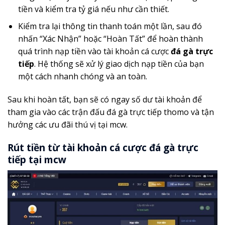
tiền và kiểm tra tỷ giá nếu như cần thiết.
Kiểm tra lại thông tin thanh toán một lần, sau đó
nhấn “Xác Nhận” hoặc “Hoàn Tất” để hoàn thành
quá trình nạp tiền vào tài khoản cá cược
đá gà trực
tiếp
. Hệ thống sẽ xử lý giao dịch nạp tiền của bạn
một cách nhanh chóng và an toàn.
Sau khi hoàn tất, bạn sẽ có ngay số dư tài khoản để
tham gia vào các trận đấu đá gà trực tiếp thomo và tận
hưởng các ưu đãi thú vị tại mcw.
Rút tiền từ tài khoản cá cược đá gà trực
tiếp tại mcw