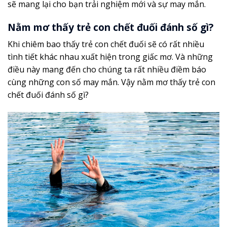
sẽ mang lại cho bạn trải nghiệm mới và sự may mắn.
Nằm mơ thấy trẻ con chết đuối đánh số gì?
Khi chiêm bao thấy trẻ con chết đuối sẽ có rất nhiều
tình tiết khác nhau xuất hiện trong giấc mơ. Và những
điều này mang đến cho chúng ta rất nhiều điềm báo
cùng những con số may mắn. Vậy nằm mơ thấy trẻ con
chết đuối đánh số gì?