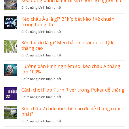
Kèo đồng banh là gì? Bí kíp chơi cho người mới
cho
cách
siêu
người
ở
Chức năng bình luận bị tắt
chơi
hấp
mới
Kèo
xí
dẫn
đồng
ngầu
Kèo châu Âu là gì? Bí kíp bắt kèo 1X2 chuẩn
và
banh
cơ
trong bóng đá
cực
là
bản
chi
ở
Chức năng bình luận bị tắt
gì?
mà
tiết
Kèo
Bí
hiệu
châu
kíp
Kèo tài xỉu là gì? Mẹo bắt kèo tài xỉu có tỷ lệ
quả
Âu
chơi
thắng cao
là
cho
ở
Chức năng bình luận bị tắt
gì?
người
Kèo
Bí
mới
tài
Hướng dẫn kinh nghiệm soi kèo châu Á thắng
kíp
xỉu
bắt
lớn 100%
là
kèo
ở
Chức năng bình luận bị tắt
gì?
1X2
Hướng
Mẹo
chuẩn
dẫn
Cách chơi Flop Turn River trong Poker dễ thắng
bắt
trong
kinh
kèo
bóng
ở
Chức năng bình luận bị tắt
nghiệm
tài
đá
Cách
soi
xỉu
chơi
Kèo chấp 2 chơi như thế nào để dễ thắng cược
kèo
có
Flop
châu
nhất?
tỷ
Turn
Á
lệ
ở
Chức năng bình luận bị tắt
River
thắng
thắng
Kèo
trong
lớn
cao