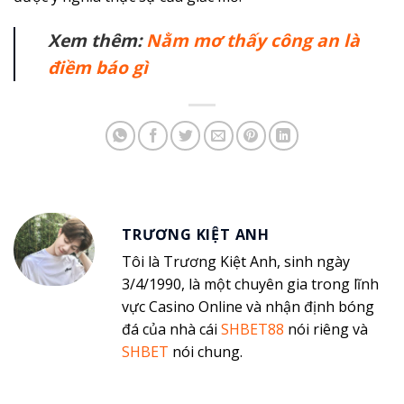
Xem thêm:
Nằm mơ thấy công an là
điềm báo gì
TRƯƠNG KIỆT ANH
Tôi là Trương Kiệt Anh, sinh ngày
3/4/1990, là một chuyên gia trong lĩnh
vực Casino Online và nhận định bóng
đá của nhà cái
SHBET88
nói riêng và
SHBET
nói chung.