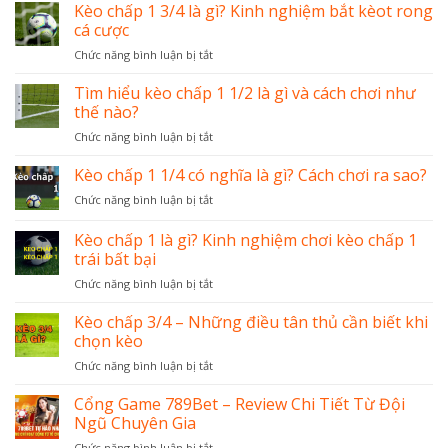
chấp
Poker
Kèo chấp 1 3/4 là gì? Kinh nghiệm bắt kèot rong
100%
2
dễ
cá cược
chơi
thắng
ở
Chức năng bình luận bị tắt
như
Kèo
thế
chấp
Tìm hiểu kèo chấp 1 1/2 là gì và cách chơi như
nào
1
để
thế nào?
3/4
dễ
ở
Chức năng bình luận bị tắt
là
thắng
Tìm
gì?
cược
hiểu
Kèo chấp 1 1/4 có nghĩa là gì? Cách chơi ra sao?
Kinh
nhất?
kèo
nghiệm
ở
Chức năng bình luận bị tắt
chấp
bắt
Kèo
1
kèot
chấp
Kèo chấp 1 là gì? Kinh nghiệm chơi kèo chấp 1
1/2
rong
1
là
trái bất bại
cá
1/4
gì
cược
ở
Chức năng bình luận bị tắt
có
và
Kèo
nghĩa
cách
chấp
là
Kèo chấp 3/4 – Những điều tân thủ cần biết khi
chơi
1
gì?
chọn kèo
như
là
Cách
thế
ở
Chức năng bình luận bị tắt
gì?
chơi
nào?
Kèo
Kinh
ra
chấp
Cổng Game 789Bet – Review Chi Tiết Từ Đội
nghiệm
sao?
3/4
chơi
Ngũ Chuyên Gia
–
kèo
ở
Chức năng bình luận bị tắt