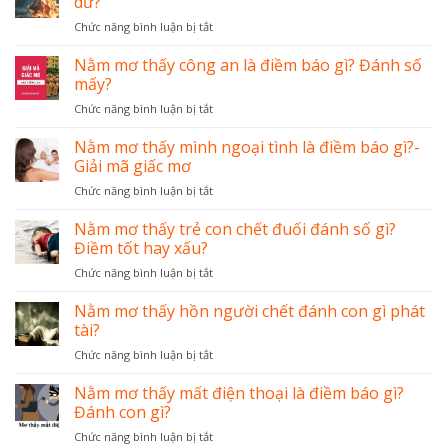
dữ?
–
giữa
ở
Chức năng bình luận bị tắt
10
vận
Nằm
lý
may
mơ
Nằm mơ thấy công an là điềm báo gì? Đánh số
do
và
thấy
người
mấy?
chiến
lửa
chơi
lược
ở
Chức năng bình luận bị tắt
đánh
nên
Nằm
con
lựa
mơ
Nằm mơ thấy mình ngoại tình là điềm báo gì?-
gì?
chọn
thấy
Điềm
Giải mã giấc mơ
nhà
công
lành
cái
ở
Chức năng bình luận bị tắt
an
hay
Nằm
là
dữ?
mơ
Nằm mơ thấy trẻ con chết đuối đánh số gì?
điềm
thấy
báo
Điềm tốt hay xấu?
mình
gì?
ở
Chức năng bình luận bị tắt
ngoại
Đánh
Nằm
tình
số
mơ
Nằm mơ thấy hồn người chết đánh con gì phát
là
mấy?
thấy
điềm
tài?
trẻ
báo
ở
Chức năng bình luận bị tắt
con
gì?
Nằm
chết
-
mơ
Nằm mơ thấy mất điện thoại là điềm báo gì?
đuối
Giải
thấy
đánh
Đánh con gì?
mã
hồn
số
giấc
ở
Chức năng bình luận bị tắt
người
gì?
mơ