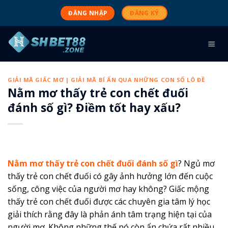
Skip
ĐĂNG NHẬP
ĐĂNG KÝ
to
content
GIẢI MÃ GIẤC MƠ | GIẢI MÃ BÍ ẨN QUA NHỮNG CON SỐ LÔ ĐỀ
Nằm mơ thấy trẻ con chết đuối
đánh số gì? Điềm tốt hay xấu?
Nằm mơ thấy trẻ con chết đuối đánh số gì
? Ngủ mơ
thấy trẻ con chết đuối có gây ảnh hưởng lớn đến cuộc
sống, công việc của người mơ hay không? Giấc mộng
thấy trẻ con chết đuối được các chuyên gia tâm lý học
giải thích rằng đây là phản ánh tâm trạng hiện tại của
người mơ. Không những thế nó còn ẩn chứa rất nhiều