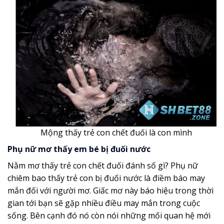
Mộng thấy trẻ con chết đuối là con mình
Phụ nữ mơ thấy em bé bị đuối nước
Nằm mơ thấy trẻ con chết đuối đánh số gì? Phụ nữ
chiêm bao thấy trẻ con bị đuối nước là điềm báo may
mắn đối với người mơ. Giấc mơ này báo hiệu trong thời
gian tới bạn sẽ gặp nhiều điều may mắn trong cuộc
sống. Bên cạnh đó nó còn nói những mối quan hệ mới