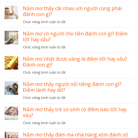
Nằm
chết
Điềm
mơ
Nằm mơ thấy cãi nhau với người cùng phái
đánh
tốt
thấy
con
đánh con gì?
hay
mất
gì
xấu?
ở
Chức năng bình luận bị tắt
điện
phát
Nằm
thoại
tài?
mơ
Nằm mơ có người cho tiền đánh con gì? Điềm
là
thấy
điềm
tốt hay xấu?
cãi
báo
ở
Chức năng bình luận bị tắt
nhau
gì?
Nằm
với
Đánh
mơ
Nằm mơ nhặt được vàng là điềm tốt hay xấu?
người
con
có
cùng
Đánh con gì?
gì?
người
phái
ở
Chức năng bình luận bị tắt
cho
đánh
Nằm
tiền
con
mơ
Nằm mơ thấy người nổi tiếng đánh con gì?
đánh
gì?
nhặt
con
Điềm lành hay dữ?
được
gì?
ở
Chức năng bình luận bị tắt
vàng
Điềm
Nằm
là
tốt
mơ
Nằm mơ thấy trẻ sơ sinh có điềm báo tốt hay
điềm
hay
thấy
tốt
xấu?
xấu?
người
hay
ở
Chức năng bình luận bị tắt
nổi
xấu?
Nằm
tiếng
Đánh
mơ
Nằm mơ thấy đám ma nhà hàng xóm đánh số
đánh
con