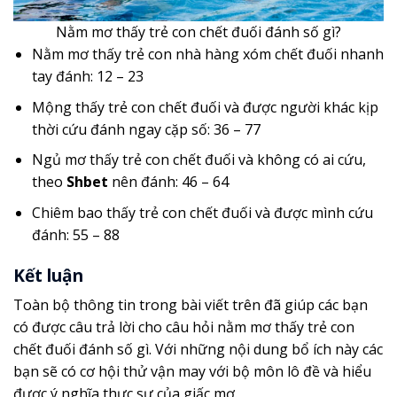
Nằm mơ thấy trẻ con chết đuối đánh số gì?
Nằm mơ thấy trẻ con nhà hàng xóm chết đuối nhanh
tay đánh: 12 – 23
Mộng thấy trẻ con chết đuối và được người khác kịp
thời cứu đánh ngay cặp số: 36 – 77
Ngủ mơ thấy trẻ con chết đuối và không có ai cứu,
theo
Shbet
nên đánh: 46 – 64
Chiêm bao thấy trẻ con chết đuối và được mình cứu
đánh: 55 – 88
Kết luận
Toàn bộ thông tin trong bài viết trên đã giúp các bạn
có được câu trả lời cho câu hỏi nằm mơ thấy trẻ con
chết đuối đánh số gì. Với những nội dung bổ ích này các
bạn sẽ có cơ hội thử vận may với bộ môn lô đề và hiểu
được ý nghĩa thực sự của giấc mơ.