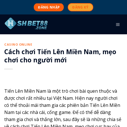
Skip
ĐĂNG NHẬP
ĐĂNG KÝ
to
content
CASINO ONLINE
Cách chơi Tiến Lên Miền Nam, mẹo
chơi cho người mới
Tiến Lên Miền Nam là một trò chơi bài quen thuộc và
được chơi rất nhiều tại Việt Nam. Hiện nay người chơi
có thể thoải mái tham gia các phiên bản Tiến Lên Miền
Nam tại các nhà cái, cổng game. Để có thể dễ dàng
tham gia chơi và thắng lớn, sau đây sẽ là những chia sẻ
về cách chơi Tiến Lên Miền Nam, mẹo chơi cực hay của