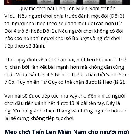
Quy tắc chơi bài Tiến Lên Miền Nam cơ bản
Ví dụ: Nếu người chơi phía trước đánh một đôi (Đôi 3)
thì người chơi tiếp theo sẽ đánh một đôi cao hơn (từ
Đôi 4 trở đi hoặc Đôi 2). Nếu người chơi không có đôi
nào cao hơn thì người chơi sẽ Bỏ lượt và người chơi
tiếp theo sẽ đánh.
Theo quy định về luật Chặn bài, một liên kết bài có thể
bị chặn bởi liên kết bài mạnh hơn mà không cần cùng
chất. Ví dụ: Sảnh 3-4-5 Bích có thể bị chặn bởi Sánh 5-6-
7 Cơ. Tuy nhiên Tứ Quý có thể chặn được lá Heo (lá 2).
Ván bài sẽ được tiếp tục như vậy cho đến khi có người
chơi đầu tiên đánh hết được 13 lá bài tên tay. Đây là
người chơi giành chiến thắng và những người chơi còn
lại sẽ dừng không tiếp tục chơi.
Mẹo chơi Tiến Lên Miền Nam cho người mới