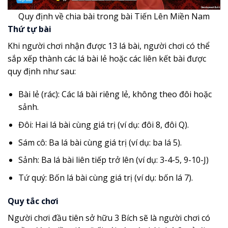
Quy định về chia bài trong bài Tiến Lên Miền Nam
Thứ tự bài
Khi người chơi nhận được 13 lá bài, người chơi có thể
sắp xếp thành các lá bài lẻ hoặc các liên kết bài được
quy định như sau:
Bài lẻ (rác): Các lá bài riêng lẻ, không theo đôi hoặc
sảnh.
Đôi: Hai lá bài cùng giá trị (ví dụ: đôi 8, đôi Q).
Sám cô: Ba lá bài cùng giá trị (ví dụ: ba lá 5).
Sảnh: Ba lá bài liên tiếp trở lên (ví dụ: 3-4-5, 9-10-J)
Tứ quý: Bốn lá bài cùng giá trị (ví dụ: bốn lá 7).
Quy tắc chơi
Người chơi đầu tiên sở hữu 3 Bích sẽ là người chơi có