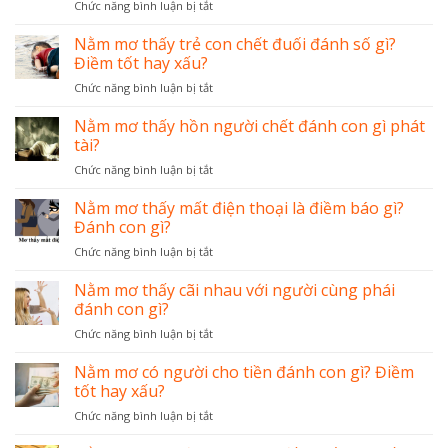
ở
Chức năng bình luận bị tắt
an
hay
Nằm
là
dữ?
mơ
Nằm mơ thấy trẻ con chết đuối đánh số gì?
điềm
thấy
báo
Điềm tốt hay xấu?
mình
gì?
ở
Chức năng bình luận bị tắt
ngoại
Đánh
Nằm
tình
số
mơ
Nằm mơ thấy hồn người chết đánh con gì phát
là
mấy?
thấy
điềm
tài?
trẻ
báo
ở
Chức năng bình luận bị tắt
con
gì?
Nằm
chết
-
mơ
Nằm mơ thấy mất điện thoại là điềm báo gì?
đuối
Giải
thấy
đánh
Đánh con gì?
mã
hồn
số
giấc
ở
Chức năng bình luận bị tắt
người
gì?
mơ
Nằm
chết
Điềm
mơ
Nằm mơ thấy cãi nhau với người cùng phái
đánh
tốt
thấy
con
đánh con gì?
hay
mất
gì
xấu?
ở
Chức năng bình luận bị tắt
điện
phát
Nằm
thoại
tài?
mơ
Nằm mơ có người cho tiền đánh con gì? Điềm
là
thấy
điềm
tốt hay xấu?
cãi
báo
ở
Chức năng bình luận bị tắt
nhau
gì?
Nằm
với
Đánh