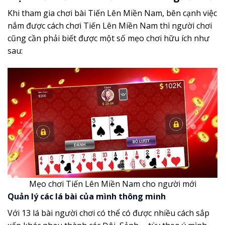
Khi tham gia chơi bài Tiến Lên Miền Nam, bên cạnh việc
nắm được cách chơi Tiến Lên Miền Nam thì người chơi
cũng cần phải biết được một số mẹo chơi hữu ích như
sau:
Mẹo chơi Tiến Lên Miền Nam cho người mới
Quản lý các lá bài của mình thông minh
Với 13 lá bài người chơi có thể có được nhiều cách sắp