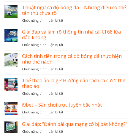
Casinomcw
Trực
–
–
Thuật ngữ cá độ bóng đá – Những điều có thể
Tiếp
Z
Thiên
Đá
tân thủ chưa rõ
hiệu
Đường
Gà
quả
ở
Chức năng bình luận bị tắt
Cá
Thomo
Thuật
Cược
Đỉnh
ngữ
Giải đáp và làm rõ thông tin nhà cái CF68 lừa
Trực
Cao
cá
Tuyến
đảo không
Tại
độ
Đáng
Việt
ở
Chức năng bình luận bị tắt
bóng
Tin
Nam
Giải
đá
Cậy
đáp
Cách tính tiền trong cá độ bóng đá thực hiện
–
và
Những
như thế nào?
làm
điều
ở
Chức năng bình luận bị tắt
rõ
có
Cách
thông
thể
tính
Thể thao ảo là gì? Hướng dẫn cách cá cược thể
tin
tân
tiền
nhà
thao ảo
thủ
trong
cái
chưa
ở
Chức năng bình luận bị tắt
cá
CF68
rõ
Thể
độ
lừa
thao
i9bet – Sân chơi trực tuyến bậc nhất
bóng
đảo
ảo
đá
không
ở
Chức năng bình luận bị tắt
là
thực
i9bet
gì?
hiện
–
Giải đáp: “Đánh bài qua mạng có bị bắt không?”
Hướng
như
Sân
dẫn
thế
ở
Chức năng bình luận bị tắt
chơi