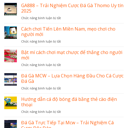
GA888 – Trải Nghiệm Cược Đá Gà Thomo Uy tín
2025
ở
Chức năng bình luận bị tắt
GA888
–
Cách chơi Tiến Lên Miền Nam, mẹo chơi cho
Trải
người mới
Nghiệm
ở
Chức năng bình luận bị tắt
Cược
Cách
Đá
chơi
Bật mí cách chơi mạt chược để thắng cho người
Gà
Tiến
Thomo
mới
Lên
Uy
ở
Chức năng bình luận bị tắt
Miền
tín
Bật
Nam,
2025
mí
Đá Gà MCW – Lựa Chọn Hàng Đầu Cho Cá Cược
mẹo
cách
chơi
Đá Gà
chơi
cho
ở
Chức năng bình luận bị tắt
mạt
người
Đá
chược
mới
Gà
Hướng dẫn cá độ bóng đá bằng thẻ cào điện
để
MCW
thắng
thoại
–
cho
ở
Chức năng bình luận bị tắt
Lựa
người
Hướng
Chọn
mới
dẫn
Đá Gà Trực Tiếp Tại Mcw – Trải Nghiệm Cá
Hàng
cá
Đầu
Cược Độc Đáo