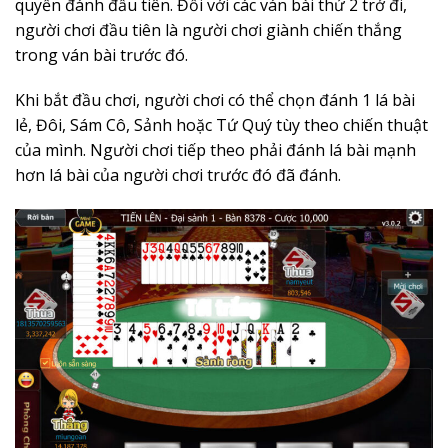
quyền đánh đầu tiên. Đối với các ván bài thứ 2 trở đi,
người chơi đầu tiên là người chơi giành chiến thắng
trong ván bài trước đó.
Khi bắt đầu chơi, người chơi có thể chọn đánh 1 lá bài
lẻ, Đôi, Sám Cô, Sảnh hoặc Tứ Quý tùy theo chiến thuật
của mình. Người chơi tiếp theo phải đánh lá bài mạnh
hơn lá bài của người chơi trước đó đã đánh.