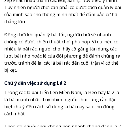
xếp khác nhau thành các Đôi, Sảnh,… tùy theo ý mình.
Tuy nhiên người chơi cần phải có được cách quản lý bài
của mình sao cho thông minh nhất để đảm bảo cơ hội
thắng lớn.
Đồng thời khi quản lý bài tốt, người chơi sẽ nhanh
chóng có được chiến thuật chơi phù hợp. Ví dụ: nếu có
nhiều lá bài rác, người chơi hãy cố gắng tận dụng các
lượt bài nhỏ hoặc lẻ của đối phương để đánh chúng ra
trước, tránh để lại các lá bài rác đến cuối trận vì có thể
bị kẹt.
Chú ý đến việc sử dụng Lá 2
Trong các lá bài Tiến Lên Miền Nam, lá Heo hay lá 2 là
lá bài mạnh nhất. Tuy nhiên người chơi cũng cần đặc
biệt chú ý đến cách sử dụng lá bài này sao cho đúng
cách nhất.
Theo đó người chơi không nên nhanh chóng đánh lá 2