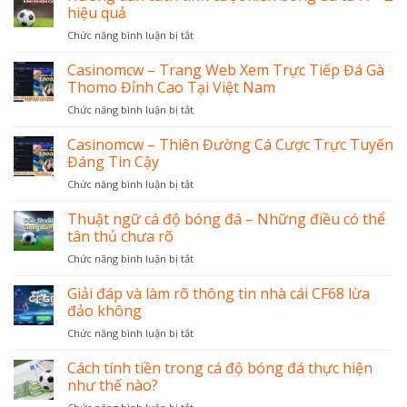
cách
đá
hiệu quả
Đáo
soi
đơn
ở
Chức năng bình luận bị tắt
kèo
giản
Hướng
bóng
trong
dẫn
Casinomcw – Trang Web Xem Trực Tiếp Đá Gà
đá
một
cách
chi
Thomo Đỉnh Cao Tại Việt Nam
nốt
tính
tiết
nhạc
ở
Chức năng bình luận bị tắt
cược
từ
Casinomcw
xiên
A
–
Casinomcw – Thiên Đường Cá Cược Trực Tuyến
bóng
–
Trang
đá
Đáng Tin Cậy
Z
Web
từ
ở
Chức năng bình luận bị tắt
Xem
A
Casinomcw
Trực
–
–
Thuật ngữ cá độ bóng đá – Những điều có thể
Tiếp
Z
Thiên
Đá
tân thủ chưa rõ
hiệu
Đường
Gà
quả
ở
Chức năng bình luận bị tắt
Cá
Thomo
Thuật
Cược
Đỉnh
ngữ
Giải đáp và làm rõ thông tin nhà cái CF68 lừa
Trực
Cao
cá
Tuyến
đảo không
Tại
độ
Đáng
Việt
ở
Chức năng bình luận bị tắt
bóng
Tin
Nam
Giải
đá
Cậy
đáp
Cách tính tiền trong cá độ bóng đá thực hiện
–
và
Những
như thế nào?
làm
điều
ở