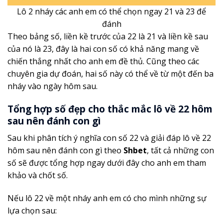
Lô 2 nháy các anh em có thể chọn ngay 21 và 23 để
đánh
Theo bảng số, liền kề trước của 22 là 21 và liền kề sau
của nó là 23, đây là hai con số có khả năng mang về
chiến thắng nhất cho anh em đề thủ. Cũng theo các
chuyên gia dự đoán, hai số này có thể về từ một đến ba
nháy vào ngày hôm sau.
Tổng hợp số đẹp cho thắc mắc
lô về 22 hôm
sau nên đánh con gì
Sau khi phân tích ý nghĩa con số 22 và giải đáp lô về 22
hôm sau nên đánh con gì theo
Shbet
, tất cả những con
số sẽ được tổng hợp ngay dưới đây cho anh em tham
khảo và chốt số.
Nếu lô 22 về một nháy anh em có cho mình những sự
lựa chọn sau: