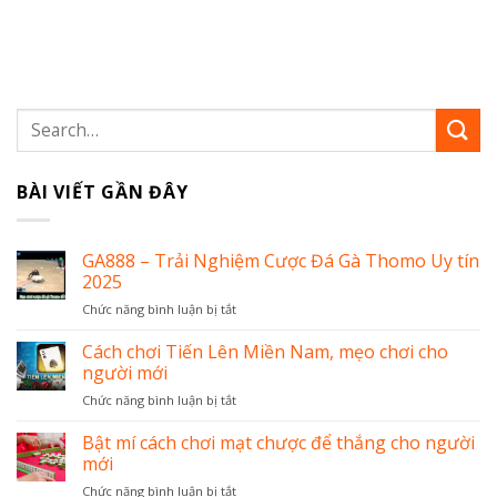
BÀI VIẾT GẦN ĐÂY
GA888 – Trải Nghiệm Cược Đá Gà Thomo Uy tín
2025
ở
Chức năng bình luận bị tắt
GA888
–
Cách chơi Tiến Lên Miền Nam, mẹo chơi cho
Trải
người mới
Nghiệm
ở
Chức năng bình luận bị tắt
Cược
Cách
Đá
chơi
Bật mí cách chơi mạt chược để thắng cho người
Gà
Tiến
Thomo
mới
Lên
Uy
ở
Chức năng bình luận bị tắt
Miền
tín