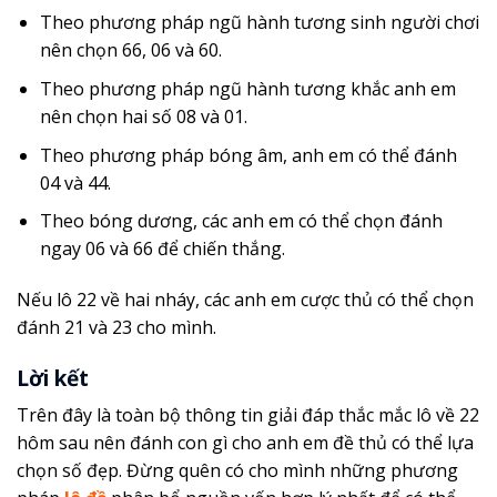
Theo phương pháp ngũ hành tương sinh người chơi
nên chọn 66, 06 và 60.
Theo phương pháp ngũ hành tương khắc anh em
nên chọn hai số 08 và 01.
Theo phương pháp bóng âm, anh em có thể đánh
04 và 44.
Theo bóng dương, các anh em có thể chọn đánh
ngay 06 và 66 để chiến thắng.
Nếu lô 22 về hai nháy, các anh em cược thủ có thể chọn
đánh 21 và 23 cho mình.
Lời kết
Trên đây là toàn bộ thông tin giải đáp thắc mắc lô về 22
hôm sau nên đánh con gì cho anh em đề thủ có thể lựa
chọn số đẹp. Đừng quên có cho mình những phương