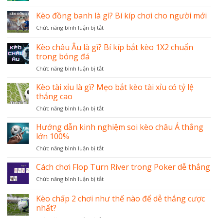
Tìm
tại
Z
hiểu
Kèo đồng banh là gì? Bí kíp chơi cho người mới
Shbet
cho
cách
siêu
người
ở
Chức năng bình luận bị tắt
chơi
hấp
mới
Kèo
xí
dẫn
đồng
ngầu
Kèo châu Âu là gì? Bí kíp bắt kèo 1X2 chuẩn
và
banh
cơ
trong bóng đá
cực
là
bản
chi
ở
Chức năng bình luận bị tắt
gì?
mà
tiết
Kèo
Bí
hiệu
châu
kíp
Kèo tài xỉu là gì? Mẹo bắt kèo tài xỉu có tỷ lệ
quả
Âu
chơi
thắng cao
là
cho
ở
Chức năng bình luận bị tắt
gì?
người
Kèo
Bí
mới
tài
Hướng dẫn kinh nghiệm soi kèo châu Á thắng
kíp
xỉu
bắt
lớn 100%
là
kèo
ở
Chức năng bình luận bị tắt
gì?
1X2
Hướng
Mẹo
chuẩn
dẫn
Cách chơi Flop Turn River trong Poker dễ thắng
bắt
trong
kinh
kèo
bóng
ở
Chức năng bình luận bị tắt
nghiệm
tài
đá
Cách
soi
xỉu
chơi
Kèo chấp 2 chơi như thế nào để dễ thắng cược
kèo
có
Flop
châu
nhất?
tỷ
Turn
Á
lệ