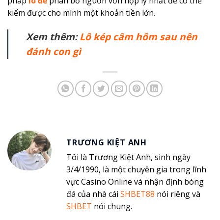
pháp
lô đề
phân bổ nguồn vốn hợp lý nhất để có thể
kiếm được cho mình một khoản tiền lớn.
Xem thêm:
Lô kép câm hôm sau nên
đánh con gì
TRƯƠNG KIỆT ANH
Tôi là Trương Kiệt Anh, sinh ngày
3/4/1990, là một chuyên gia trong lĩnh
vực Casino Online và nhận định bóng
đá của nhà cái
SHBET88
nói riêng và
SHBET
nói chung.