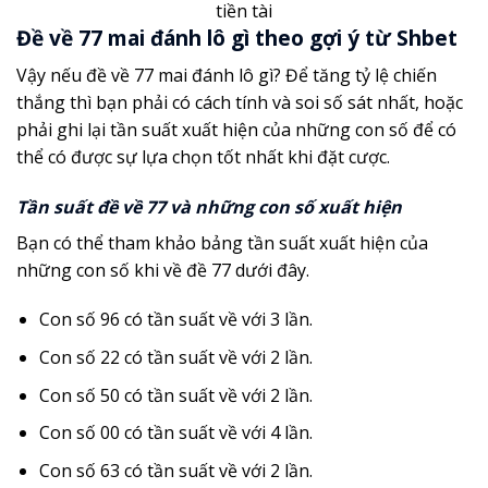
tiền tài
Đề về 77 mai đánh lô gì theo gợi ý từ Shbet
Vậy nếu đề về 77 mai đánh lô gì? Để tăng tỷ lệ chiến
thắng thì bạn phải có cách tính và soi số sát nhất, hoặc
phải ghi lại tần suất xuất hiện của những con số để có
thể có được sự lựa chọn tốt nhất khi đặt cược.
Tần suất đề về 77 và những con số xuất hiện
Bạn có thể tham khảo bảng tần suất xuất hiện của
những con số khi về đề 77 dưới đây.
Con số 96 có tần suất về với 3 lần.
Con số 22 có tần suất về với 2 lần.
Con số 50 có tần suất về với 2 lần.
Con số 00 có tần suất về với 4 lần.
Con số 63 có tần suất về với 2 lần.