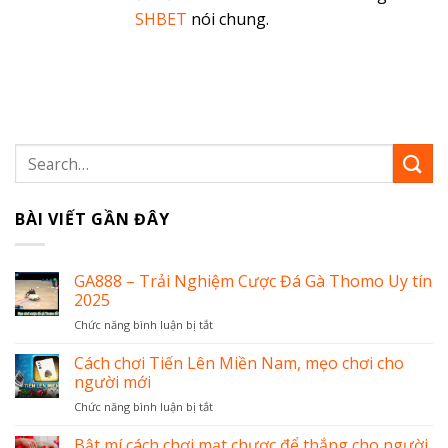
SHBET
nói chung.
BÀI VIẾT GẦN ĐÂY
GA888 – Trải Nghiệm Cược Đá Gà Thomo Uy tín
2025
ở
Chức năng bình luận bị tắt
GA888
–
Cách chơi Tiến Lên Miền Nam, mẹo chơi cho
Trải
người mới
Nghiệm
ở
Chức năng bình luận bị tắt
Cược
Cách
Đá
chơi
Bật mí cách chơi mạt chược để thắng cho người
Gà