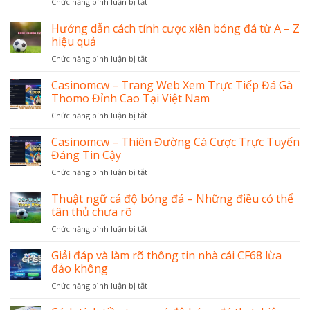
ở
Chức năng bình luận bị tắt
cá
Cá
Hướng
độ
Cược
dẫn
Hướng dẫn cách tính cược xiên bóng đá từ A – Z
bóng
Độc
cách
đá
hiệu quả
Đáo
soi
đơn
ở
Chức năng bình luận bị tắt
kèo
giản
Hướng
bóng
trong
dẫn
Casinomcw – Trang Web Xem Trực Tiếp Đá Gà
đá
một
cách
chi
Thomo Đỉnh Cao Tại Việt Nam
nốt
tính
tiết
nhạc
ở
Chức năng bình luận bị tắt
cược
từ
Casinomcw
xiên
A
–
Casinomcw – Thiên Đường Cá Cược Trực Tuyến
bóng
–
Trang
đá
Đáng Tin Cậy
Z
Web
từ
ở
Chức năng bình luận bị tắt
Xem
A
Casinomcw
Trực
–
–
Thuật ngữ cá độ bóng đá – Những điều có thể
Tiếp
Z
Thiên
Đá
tân thủ chưa rõ
hiệu
Đường
Gà
quả
ở
Chức năng bình luận bị tắt
Cá
Thomo
Thuật
Cược
Đỉnh
ngữ
Giải đáp và làm rõ thông tin nhà cái CF68 lừa
Trực
Cao
cá
Tuyến
đảo không
Tại
độ
Đáng
Việt
ở
Chức năng bình luận bị tắt
bóng
Tin
Nam
Giải
đá
Cậy
đáp