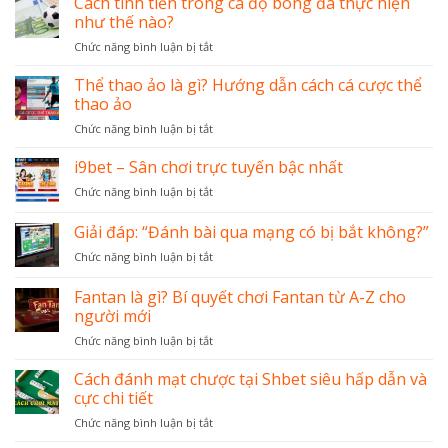
Cách tính tiền trong cá độ bóng đá thực hiện
–
và
Những
như thế nào?
làm
điều
ở
Chức năng bình luận bị tắt
rõ
có
Cách
thông
thể
tính
Thể thao ảo là gì? Hướng dẫn cách cá cược thể
tin
tân
tiền
nhà
thao ảo
thủ
trong
cái
chưa
ở
Chức năng bình luận bị tắt
cá
CF68
rõ
Thể
độ
lừa
thao
i9bet – Sân chơi trực tuyến bậc nhất
bóng
đảo
ảo
đá
không
ở
Chức năng bình luận bị tắt
là
thực
i9bet
gì?
hiện
–
Giải đáp: “Đánh bài qua mạng có bị bắt không?”
Hướng
như
Sân
dẫn
thế
ở
Chức năng bình luận bị tắt
chơi
cách
nào?
Giải
trực
cá
đáp:
tuyến
Fantan là gì? Bí quyết chơi Fantan từ A-Z cho
cược
“Đánh
bậc
người mới
thể
bài
nhất
thao
ở
Chức năng bình luận bị tắt
qua
ảo
Fantan
mạng
là
có
Cách đánh mạt chược tại Shbet siêu hấp dẫn và
gì?
bị
cực chi tiết
Bí
bắt
ở
Chức năng bình luận bị tắt
quyết
không?”
Cách
chơi