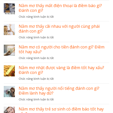
chết
-
mơ
Nằm mơ thấy mất điện thoại là điềm báo gì?
đuối
Giải
thấy
đánh
Đánh con gì?
mã
hồn
số
giấc
ở
Chức năng bình luận bị tắt
người
gì?
mơ
Nằm
chết
Điềm
mơ
Nằm mơ thấy cãi nhau với người cùng phái
đánh
tốt
thấy
con
đánh con gì?
hay
mất
gì
xấu?
ở
Chức năng bình luận bị tắt
điện
phát
Nằm
thoại
tài?
mơ
Nằm mơ có người cho tiền đánh con gì? Điềm
là
thấy
điềm
tốt hay xấu?
cãi
báo
ở
Chức năng bình luận bị tắt
nhau
gì?
Nằm
với
Đánh
mơ
Nằm mơ nhặt được vàng là điềm tốt hay xấu?
người
con
có
cùng
Đánh con gì?
gì?
người
phái
ở
Chức năng bình luận bị tắt
cho
đánh
Nằm
tiền
con
mơ
Nằm mơ thấy người nổi tiếng đánh con gì?
đánh
gì?
nhặt
con
Điềm lành hay dữ?
được
gì?
ở
Chức năng bình luận bị tắt
vàng
Điềm
Nằm
là
tốt
mơ
Nằm mơ thấy trẻ sơ sinh có điềm báo tốt hay
điềm
hay
thấy
tốt