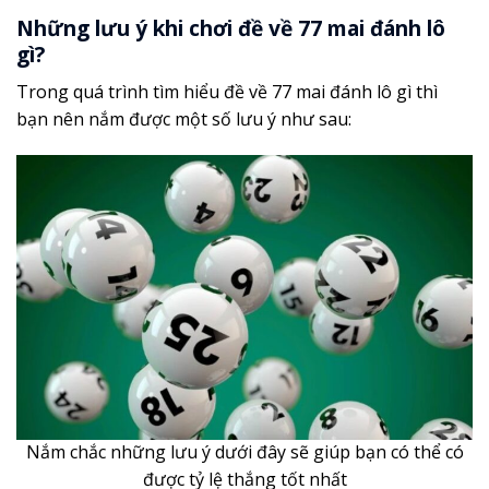
Những lưu ý khi chơi đề về 77 mai đánh lô
gì?
Trong quá trình tìm hiểu đề về 77 mai đánh lô gì thì
bạn nên nắm được một số lưu ý như sau:
Nắm chắc những lưu ý dưới đây sẽ giúp bạn có thể có
được tỷ lệ thắng tốt nhất