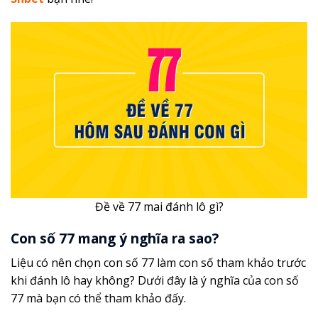
Đề về 77 mai đánh lô gì?
Con số 77 mang ý nghĩa ra sao?
Liệu có nên chọn con số 77 làm con số tham khảo trước
khi đánh lô hay không? Dưới đây là ý nghĩa của con số
77 mà bạn có thể tham khảo đấy.