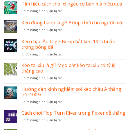
đánh
Tìm hiểu cách chơi xí ngầu cơ bản mà hiệu quả
Fantan
mạt
từ
ở
Chức năng bình luận bị tắt
chược
A-
Tìm
tại
Z
hiểu
Kèo đồng banh là gì? Bí kíp chơi cho người mới
Shbet
cho
cách
siêu
người
ở
Chức năng bình luận bị tắt
chơi
hấp
mới
Kèo
xí
dẫn
đồng
ngầu
Kèo châu Âu là gì? Bí kíp bắt kèo 1X2 chuẩn
và
banh
cơ
trong bóng đá
cực
là
bản
chi
ở
Chức năng bình luận bị tắt
gì?
mà
tiết
Kèo
Bí
hiệu
châu
kíp
Kèo tài xỉu là gì? Mẹo bắt kèo tài xỉu có tỷ lệ
quả
Âu
chơi
thắng cao
là
cho
ở
Chức năng bình luận bị tắt
gì?
người
Kèo
Bí
mới
tài
Hướng dẫn kinh nghiệm soi kèo châu Á thắng
kíp
xỉu
bắt
lớn 100%
là
kèo
ở
Chức năng bình luận bị tắt
gì?
1X2
Hướng
Mẹo
chuẩn
dẫn
Cách chơi Flop Turn River trong Poker dễ thắng
bắt
trong
kinh
kèo
bóng
ở
Chức năng bình luận bị tắt
nghiệm
tài
đá
Cách
soi
xỉu
chơi