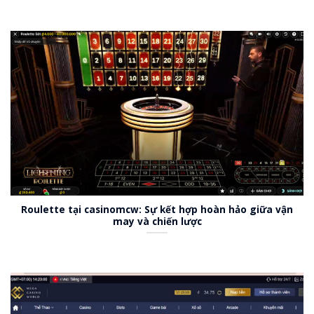
Roulette tại casinomcw: Sự kết hợp hoàn hảo giữa vận
may và chiến lược