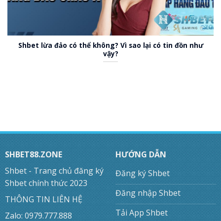
Shbet lừa đảo có thể không? Vì sao lại có tin đồn như
vậy?
SHBET88.ZONE
HƯỚNG DẪN
Shbet - Trang chủ đăng ký
Đăng ký Shbet
Shbet chính thức 2023
Đăng nhập Shbet
THÔNG TIN LIÊN HỆ
Tải App Shbet
Zalo: 0979.777.888