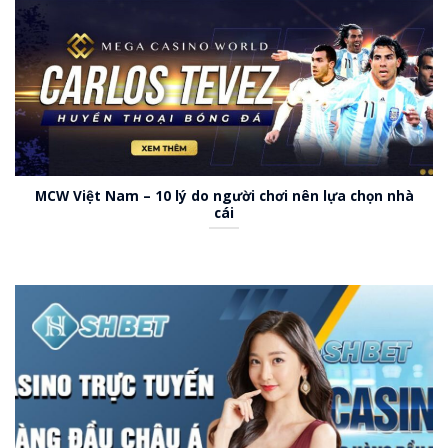
MCW Việt Nam – 10 lý do người chơi nên lựa chọn nhà
cái