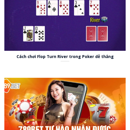
Cách chơi Flop Turn River trong Poker dễ thắng