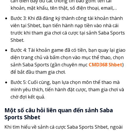
cần điền đầy đủ các thông tin bao gồm: tên tài
khoản, mật khẩu, tên thật, số điện thoại, email,…
Bước 3: Khi đã đăng ký thành công tài khoản thành
viên tại Shbet, bạn tiến hành nạp tiền vào nhà cái
trước khi tham gia chơi cá cược tại sảnh Saba Sports
Shbet.
Bước 4: Tài khoản game đã có tiền, bạn quay lại giao
diện trang chủ và bấm chọn vào mục thể thao, chọn
sảnh Saba Sports (gần chuyên mục
CMD368 Shbet
)
để bắt đầu tham gia chơi.
Bước 5: Cuối cùng, bạn lựa chọn môn thể thao mà
mình yêu thích, tiến hành đặt cược, tham gia chơi và
chờ đợi kết quả.
Một số câu hỏi liên quan đến sảnh Saba
Sports Shbet
Khi tìm hiểu về sảnh cá cược Saba Sports Shbet, ngoài