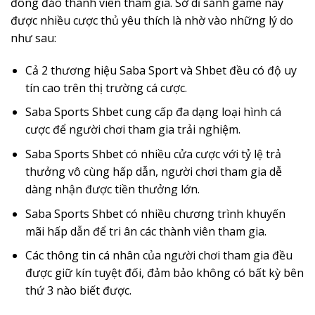
đông đảo thành viên tham gia. Sở dĩ sảnh game này
được nhiều cược thủ yêu thích là nhờ vào những lý do
như sau:
Cả 2 thương hiệu Saba Sport và Shbet đều có độ uy
tín cao trên thị trường cá cược.
Saba Sports Shbet cung cấp đa dạng loại hình cá
cược để người chơi tham gia trải nghiệm.
Saba Sports Shbet có nhiều cửa cược với tỷ lệ trả
thưởng vô cùng hấp dẫn, người chơi tham gia dễ
dàng nhận được tiền thưởng lớn.
Saba Sports Shbet có nhiều chương trình khuyến
mãi hấp dẫn để tri ân các thành viên tham gia.
Các thông tin cá nhân của người chơi tham gia đều
được giữ kín tuyệt đối, đảm bảo không có bất kỳ bên
thứ 3 nào biết được.