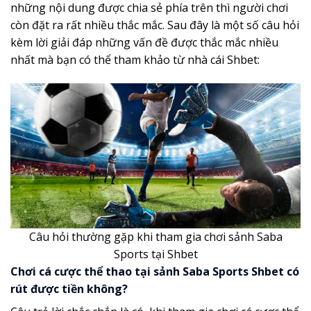
những nội dung được chia sẻ phía trên thì người chơi
còn đặt ra rất nhiều thắc mắc. Sau đây là một số câu hỏi
kèm lời giải đáp những vấn đề được thắc mắc nhiều
nhất mà bạn có thể tham khảo từ nhà cái Shbet:
Câu hỏi thường gặp khi tham gia chơi sảnh Saba
Sports tại Shbet
Chơi cá cược thể thao tại sảnh Saba Sports Shbet có
rút được tiền không?