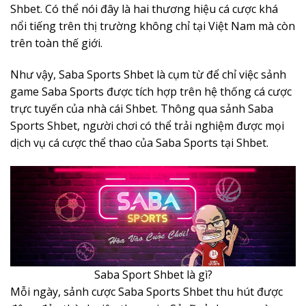
Shbet. Có thể nói đây là hai thương hiệu cá cược khá
nổi tiếng trên thị trường không chỉ tại Việt Nam mà còn
trên toàn thế giới.
Như vậy, Saba Sports Shbet là cụm từ để chỉ việc sảnh
game Saba Sports được tích hợp trên hệ thống cá cược
trực tuyến của nhà cái Shbet. Thông qua sảnh Saba
Sports Shbet, người chơi có thể trải nghiệm được mọi
dịch vụ cá cược thể thao của Saba Sports tại Shbet.
Saba Sport Shbet là gì?
Mỗi ngày, sảnh cược Saba Sports Shbet thu hút được