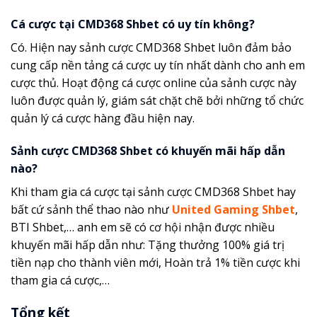
Cá cược tại CMD368 Shbet có uy tín không?
Có. Hiện nay sảnh cược CMD368 Shbet luôn đảm bảo
cung cấp nền tảng cá cược uy tín nhất dành cho anh em
cược thủ. Hoạt động cá cược online của sảnh cược này
luôn được quản lý, giám sát chặt chẽ bởi những tổ chức
quản lý cá cược hàng đầu hiện nay.
Sảnh cược CMD368 Shbet có khuyến mãi hấp dẫn
nào?
Khi tham gia cá cược tại sảnh cược CMD368 Shbet hay
bất cứ sảnh thể thao nào như
United Gaming Shbet
,
BTI Shbet,… anh em sẽ có cơ hội nhận được nhiều
khuyến mãi hấp dẫn như: Tặng thưởng 100% giá trị
tiền nạp cho thành viên mới, Hoàn trả 1% tiền cược khi
tham gia cá cược,…
Tổng kết