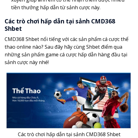
tiền thưởng hấp dẫn từ sảnh cược này.
Các trò chơi hấp dẫn tại sảnh CMD368
Shbet
CMD368 Shbet nổi tiếng với các sản phẩm cá cược thể
thao online nào? Sau đây hãy cùng Shbet điểm qua
những sản phẩm game cá cược hấp dẫn hàng đầu tại
sảnh cược này nhé!
Các trò chơi hấp dẫn tại sảnh CMD368 Shbet