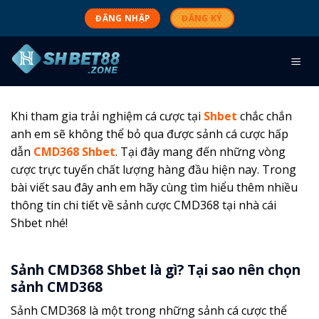
Skip
ĐĂNG NHẬP
ĐĂNG KÝ
to
content
Khi tham gia trải nghiệm cá cược tại
Shbet
chắc chắn
anh em sẽ không thể bỏ qua được sảnh cá cược hấp
dẫn
CMD368 Shbet
. Tại đây mang đến những vòng
cược trực tuyến chất lượng hàng đầu hiện nay. Trong
bài viết sau đây anh em hãy cùng tìm hiểu thêm nhiều
thông tin chi tiết về sảnh cược CMD368 tại nhà cái
Shbet nhé!
Sảnh CMD368 Shbet là gì? Tại sao nên chọn
sảnh CMD368
Sảnh CMD368 là một trong những sảnh cá cược thể