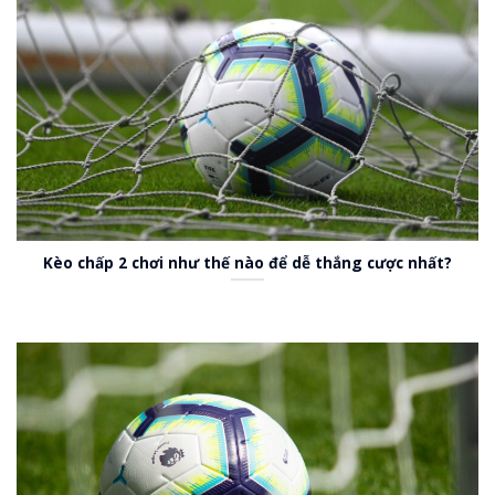
Kèo chấp 2 chơi như thế nào để dễ thắng cược nhất?