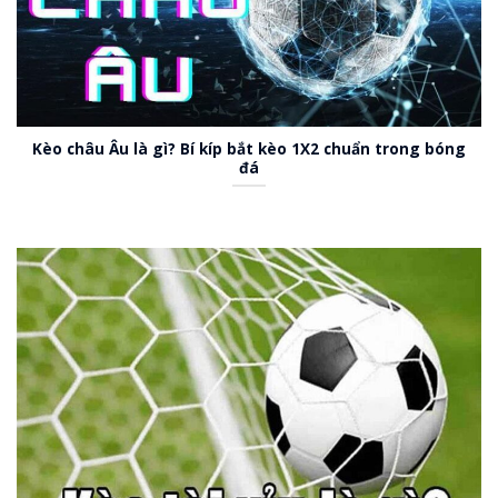
Kèo châu Âu là gì? Bí kíp bắt kèo 1X2 chuẩn trong bóng
đá