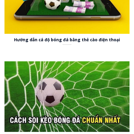
Hướng dẫn cá độ bóng đá bằng thẻ cào điện thoại