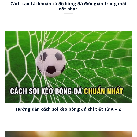
Cách tạo tài khoản cá độ bóng đá đơn giản trong một
nốt nhạc
Hướng dẫn cách soi kèo bóng đá chi tiết từ A – Z