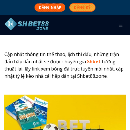
Skip
ĐĂNG NHẬP
ĐĂNG KÝ
to
content
Cập nhật thông tin thể thao, lịch thi đấu, những trận
đấu hấp dẫn nhất sẽ được chuyên gia
Shbet
tường
thuật lại, lấy link xem bóng đá trực tuyến mới nhất, cập
nhật tỷ lệ kèo nhà cái hấp dẫn tại Shbet88.zone.