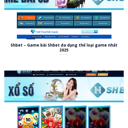
Shbet – Game bài Shbet đa dạng thể loại game nhất
2025