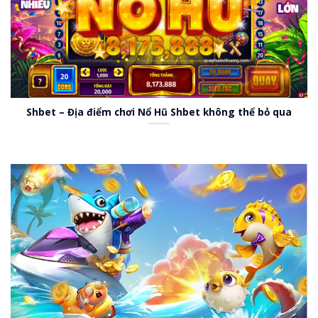
Shbet – Địa điểm chơi Nổ Hũ Shbet không thể bỏ qua